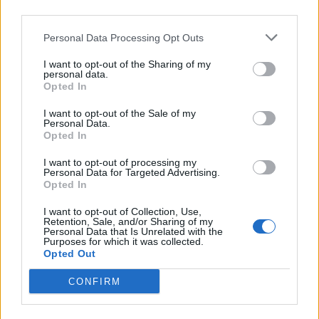
© 2026 | Ediservice s.r.l. 95126 Catania – Via Principe
downstream participants.
Nicola, 22 – P.IVA: 01153210875 – Cciaa Catania n.
Personal Data Processing Opt Outs
This information may also be disclosed by us to third parties
01153210875 – Quotidiano di Sicilia usufruisce dei
on the IAB’s List of Downstream Participants that may further
contributi di cui al D.lgs n. 70/2017
I want to opt-out of the Sharing of my
disclose it to other third parties.
personal data.
Opted In
I want to opt-out of the Sale of my
Personal Data.
Chi Siamo
Opted In
Fondazione Etica e Valori Marilù Tregua
Fondatore Carlo Alberto Tregua
Lavora con noi
I want to opt-out of processing my
Personal Data for Targeted Advertising.
Gerenza
Opted In
I want to opt-out of Collection, Use,
Retention, Sale, and/or Sharing of my
Personal Data that Is Unrelated with the
Purposes for which it was collected.
Opted Out
Scarica l’app
CONFIRM
Privacy Policy
Preferenze Privacy