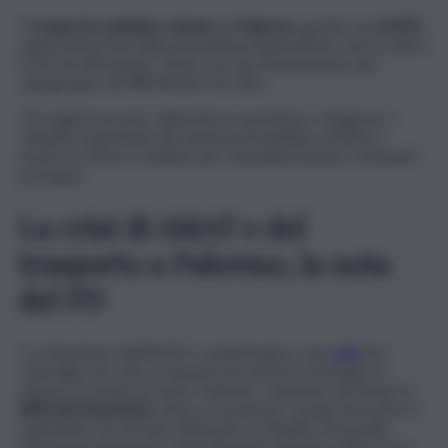
“Il
trasporto pubblico urbano
di
Palermo
, gestito da
AMAT
,
rappresenta una delle principali problematiche che la città si
trova ad affrontare”: inizia così una dichiarazione del
capogruppo del
PD
Rosario Arcoleo.
“Tra tagli al servizio, difficoltà economiche e disagi per i
cittadini, la gestione del sistema di mobilità continua a
essere un tema scottante per l’amministrazione comunale”,
prosegue.
La crisi di AMAT e del
trasporto a Palermo, la nota
del PD
“La situazione dell’AMAT è emblematica, una
crisi
che
coinvolge non solo i trasporti ma anche la strategia, la
visione e il modo di vivere Palermo. L’azienda, da tempo in
difficoltà finanziarie
, fatica a sostenere i propri lavoratori e
a garantire un servizio efficiente ai cittadini. Personale,
ritardi nel pagamento degli stipendi, riduzione delle corse,