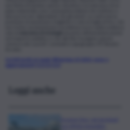
una flotta di autobus spesso obsoleta e la mancanza di un
piano industriale sono i principali problemi che mettono a
dura prova sia i dipendenti che gli utenti. La controversa
posizione di aumentare il biglietto è solo la foglia di fico, che
non risolve assolutamente il problema ma in realtà evidenza
solo la
mancanza di strategia
da parte dell’amministrazione
sul trasporto pubblico e che alla fine fa pagare questa
carenza solo a pochi”, conclude il capogruppo PD Rosario
Arcoleo.
Iscriviti gratis al canale WhatsApp di QdS.it, news e
aggiornamenti CLICCA QUI
Leggi anche
Eruzione Etna, voli ripristinati
con effetto immediato