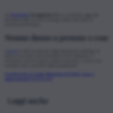
Un
terremoto
di magnitudo 2.5
si è verificato oggi (28
dicembre) alle ore 04.51 al largo delle isole Eolie, in
provincia di Messina.
Nessun danno a persone o cose
Il
sisma
è stato localizzato dalla Sala Sismica dell’Ingv di
Roma e ha avuto una profondità di 252 chilometri. Il
terremoto non ha causato danni a persone o cose e non
sarebbe stato avvertito dalla popolazione.
Iscriviti gratis al canale WhatsApp di QdS.it, news e
aggiornamenti CLICCA QUI
Leggi anche