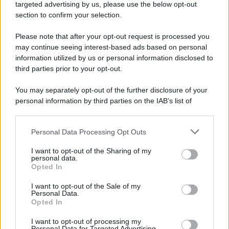
novità
targeted advertising by us, please use the below opt-out
section to confirm your selection.
Iscriviti Ora
Please note that after your opt-out request is processed you
may continue seeing interest-based ads based on personal
information utilized by us or personal information disclosed to
third parties prior to your opt-out.
You may separately opt-out of the further disclosure of your
personal information by third parties on the IAB’s list of
© 2026 | Ediservice s.r.l. 95126 Catania – Via Principe
downstream participants.
Nicola, 22 – P.IVA: 01153210875 – Cciaa Catania n.
Personal Data Processing Opt Outs
This information may also be disclosed by us to third parties
01153210875 – Quotidiano di Sicilia usufruisce dei
on the IAB’s List of Downstream Participants that may further
contributi di cui al D.lgs n. 70/2017
I want to opt-out of the Sharing of my
disclose it to other third parties.
personal data.
Opted In
I want to opt-out of the Sale of my
Personal Data.
Chi Siamo
Opted In
Fondazione Etica e Valori Marilù Tregua
Fondatore Carlo Alberto Tregua
Lavora con noi
I want to opt-out of processing my
Personal Data for Targeted Advertising.