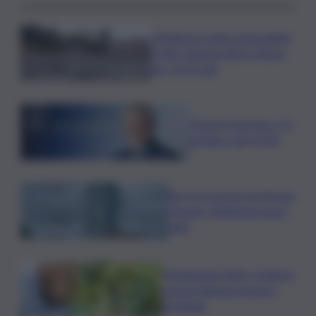
L’Antitrust multa monopattini,
e-bike sharing attivi a Roma
per 2,675 mln
Picardi, Sportface TV
al fianco del CONI
Bce: la crescita rischia una
frenata, l’inflazione nuovi
rialzi
Vendemmia 2026, il fattore
acqua ridisegna tempi e
strategie