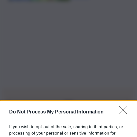
Do Not Process My Personal Information
Iscriviti alla nostra Newsletter
If you wish to opt-out of the sale, sharing to third parties, or
Iscriviti alla nostra newsletter per non perdere le ultime
processing of your personal or sensitive information for