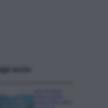
ggi anche
Etna e Stromboli,
registrata doppia
attività eruttiva: allerta
arancione su