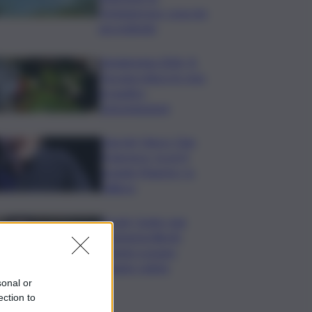
Fontanarossa, cosa sta
succedendo
Vendemmia 2026, R.
Toscana riduce le rese
di quattro
Denominazioni
Guccini, Vasco: Ciao
Francesco, tu eri il
grande Maestro, io
l’allievo
Covid, Conte: mai
commessi illeciti,
potete scavare
quanto volete
sonal or
ection to