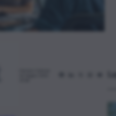
Hermes Carbone
Le
16 Giugno 2024,
19:28