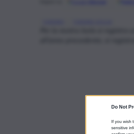
Google
Discover
Fonti 
Seguici su
, 
TURISMO
TURISMO SICILIA
Per la nostra Isola si registra
all’anno precedente, si registra
Do Not Pr
If you wish 
sensitive in