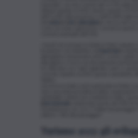
nazionale, con una crescita del 17,1% negli arri
milioni) rispetto al 2022. Anche rispetto al 201
dell’11,4% nelle presenze e dell’11,8% negli ar
del
settore extra-alberghiero
, che ha visto un
come seconda regione per crescita in questo c
crescita nazionale dell’11%.
I turisti che arrivano in Sicilia lo fanno dunqu
breakfast con l’obiettivo di
risparmiare
rispett
alberghiere nel periodo estivo, ovvero quello d
alberghiero cresce ma decisamente più lenta
un raffronto con i dati regionali, Lazio e Lom
crescite rispetto al 2022, grazie soprattutto a
Milano.
Chi arriva in Italia e più in generale in Sicilia, è
visto una netta prevalenza della componente est
attribuibili a clienti non residenti in Italia. Qu
internazionale
evidenziata anche dal 10% di tra
Fontanarossa con circa 7 milioni di passeggeri.
milioni e 700 mila passeggeri.
Turismo 2023: gli svilupp