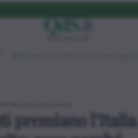
giovedì 6 agosto 2026
Ambiente
Lavoro
Economia
Politica
Cultura
Dai Mercati
Podcast
Vid
icilia traina la crescita: ecco perché
i premiano l’Italia.