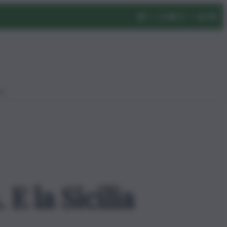
eo
 E la Sicilia