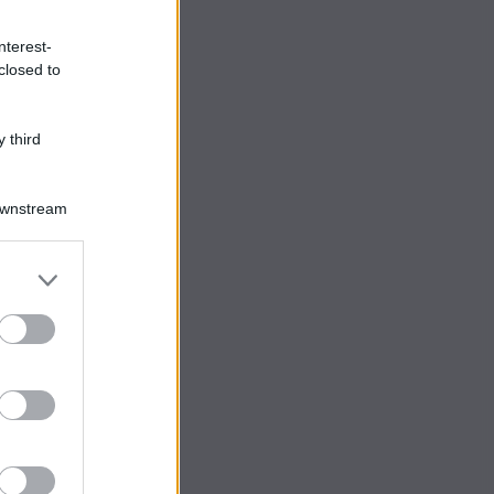
nterest-
closed to
 third
Downstream