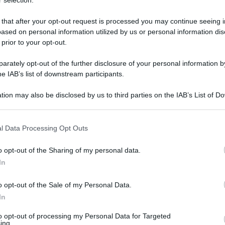
 selection.
 that after your opt-out request is processed you may continue seeing i
enze negli esercizi ricettivi sul territorio nazionale. Sono
ased on personal information utilized by us or personal information dis
i da Istat per il turismo italiano nel 2023. “Le stime relative
servati da sempre dalle rilevazioni sul turismo”, fa sapere
 prior to your opt-out.
l Paese.
rately opt-out of the further disclosure of your personal information by
t, news e aggiornamenti CLICCA QUI
he IAB’s list of downstream participants.
m
, con addirittura un
+17,1%
rispetto all’anno precedente e
tion may also be disclosed by us to third parties on the IAB’s List of 
 that may further disclose it to other third parties.
italiano
l Data Processing Opt Outs
lancio straordinario per il
settore turistico
italiano, come
o opt-out of the Sharing of my personal data.
ni, con numeri che non solo superano le aspettative, ma
In
smo nazional. Il
trend
vede l’Italia in crescita anche in
otrà beneficiare di importanti accessi provenienti dal
settore
o opt-out of the Sale of my Personal Data.
contare negli scorsi mesi proprio dalle pagine del
In
umeri. Il
risultato
raggiunto dall’Italia e dalla Sicilia è
to opt-out of processing my Personal Data for Targeted
ing.
 del primo dato effettivamente rilevato
post pandemia
. Il