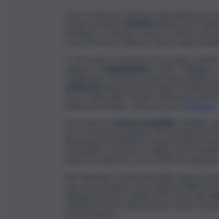
Una crescita per il turismo nella regione può 
sempre presenta
standard
elevati come quell
Sardegna. In tal senso, proprio il settore extra
come Messina e Palermo che ne hanno benefic
In che modo si muovono e cosa fanno i turisti ch
rapporto di
Legambiente
e Isnart “Viaggiare c
sceglie percorsi immersi nella natura mentre qua
cicloturisti
hanno generato quasi 57 milioni di
euro in tutta Italia. Numeri confermati anche pe
stanno investendo, come nel caso di
Siracusa
.
E poi ancora il t
urismo sostenibile
, obiettivo d
su cui si fonda il progetto ‘Discovering Rural Si
finanziamenti dedicati ai Gruppi di azione local
Gal siciliani e prevede lo sviluppo di un modell
quale si è parlato lo scorso mese nel ragusano
Nel frattempo, in direzione delle esigenze del
reso noto nei giorni scorsi l’Agenzia delle Ent
dell’agevolazione è quello di far fronte alla
car
stabilendo anche quali potranno essere i benef
il bonus turismo.