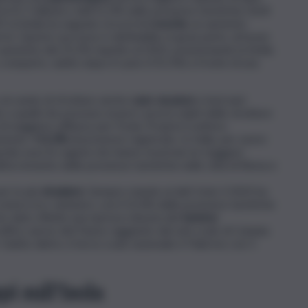
vi (5,7 milioni) e dell’11,3% nelle presenze turistiche (16,8
9, la Sicilia ha segnato record di
crescita
: un aumento
rivi. Questo successo è attribuibile, in gran parte, al boom
 aumento del 25,2% rispetto al 2022, posizionando la Sicilia
omparto, subito dopo il Lazio (+31,5%) a fronte di una
e cercando di sfruttare anche
case vacanze
e bed and
o a quelli che possono essere i prezzi salati delle strutture
i maggiore afflusso per l’Isola. Proprio il settore
mente:
+11,3%
di presenze registrate. In Italia, per avere
bardia sono le regioni che hanno mostrato le maggiori
ll’incremento delle presenze turistiche nelle città di Roma e
 per lo più
straniere
. Sempre stando ai dati Istat, il 2023 ha
era tra i visitatori, con il 52,4% delle presenze turistiche
esto dato riflette una ripresa robusta del
turismo
ffico aereo del Paese raggiunto dal solo scalo di Catania
 Subito dietro, il terzo scalo nazionale è Palermo con 5
i sull’Isola