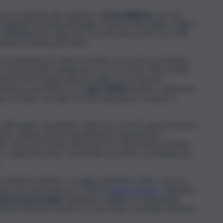
essere segnata dal comparto dell’
accoglienza
, che non
i raggiunti da Emilia Romagna, Trentino Alto Adige, Puglia e
-alberghiero ha fatto dei concreti passi avanti, con città
iato in modo particolare.
e decidono di visitare la Sicilia, lo racconta poi l’ultimo
on la bici 2024”, pubblicato lo scorso mese. Oltre il 26%
si il 23% si lascia attrarre dalle nuove ciclovie. I
 presenze nel 2023 con un
giro d’affari
di oltre 5 miliardi di
r la Sicilia, con città che nel cicloturismo credono e
a diffondere soprattutto nelle aree rurali. È questo il nucleo
cily’, valutato primo in graduatoria regionale per i
e. L’idea è il risultato del lavoro di cooperazione di sette
o cooperativo inter-territoriale di turismo sostenibile del
.
 comparto turistico, la Legge di Bilancio 2024, come ha
rate, ha confermato per il 2024 il
bonus turismo
. L’obiettivo
enza di personale
e garantire stabilità occupazionale,
iciari di questa misura e in che modo è possibile ottenere