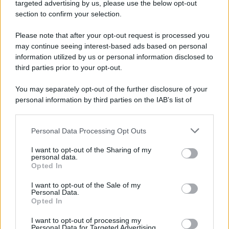
novità
targeted advertising by us, please use the below opt-out
section to confirm your selection.
Iscriviti Ora
Please note that after your opt-out request is processed you
may continue seeing interest-based ads based on personal
information utilized by us or personal information disclosed to
third parties prior to your opt-out.
You may separately opt-out of the further disclosure of your
personal information by third parties on the IAB’s list of
© 2026 | Ediservice s.r.l. 95126 Catania – Via Principe
downstream participants.
Nicola, 22 – P.IVA: 01153210875 – Cciaa Catania n.
Personal Data Processing Opt Outs
This information may also be disclosed by us to third parties
01153210875 – Quotidiano di Sicilia usufruisce dei
on the IAB’s List of Downstream Participants that may further
contributi di cui al D.lgs n. 70/2017
I want to opt-out of the Sharing of my
disclose it to other third parties.
personal data.
Opted In
I want to opt-out of the Sale of my
Personal Data.
Chi Siamo
Opted In
Fondazione Etica e Valori Marilù Tregua
Fondatore Carlo Alberto Tregua
Lavora con noi
I want to opt-out of processing my
Personal Data for Targeted Advertising.
Gerenza