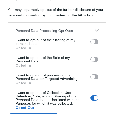
You may separately opt-out of the further disclosure of your
personal information by third parties on the IAB’s list of
© 2026 | Ediservice s.r.l. 95126 Catania – Via Principe
downstream participants.
Nicola, 22 – P.IVA: 01153210875 – Cciaa Catania n.
Personal Data Processing Opt Outs
This information may also be disclosed by us to third parties
01153210875 – Quotidiano di Sicilia usufruisce dei
on the IAB’s List of Downstream Participants that may further
contributi di cui al D.lgs n. 70/2017
I want to opt-out of the Sharing of my
disclose it to other third parties.
personal data.
Opted In
I want to opt-out of the Sale of my
Personal Data.
Chi Siamo
Opted In
Fondazione Etica e Valori Marilù Tregua
Fondatore Carlo Alberto Tregua
Lavora con noi
I want to opt-out of processing my
Personal Data for Targeted Advertising.
Gerenza
Opted In
I want to opt-out of Collection, Use,
Retention, Sale, and/or Sharing of my
Personal Data that Is Unrelated with the
Purposes for which it was collected.
Opted Out
Scarica l’app