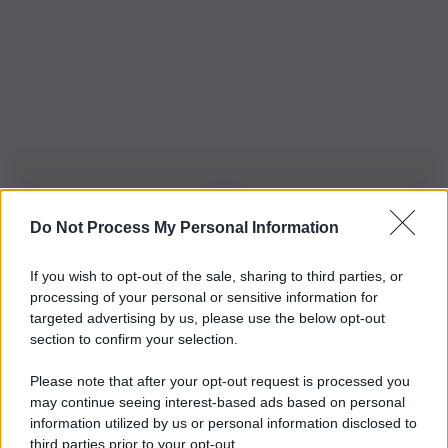
Do Not Process My Personal Information
Iscriviti alla nostra Newsletter
If you wish to opt-out of the sale, sharing to third parties, or
Iscriviti alla nostra newsletter per non perdere le ultime
processing of your personal or sensitive information for
novità
targeted advertising by us, please use the below opt-out
section to confirm your selection.
Iscriviti Ora
Please note that after your opt-out request is processed you
may continue seeing interest-based ads based on personal
information utilized by us or personal information disclosed to
third parties prior to your opt-out.