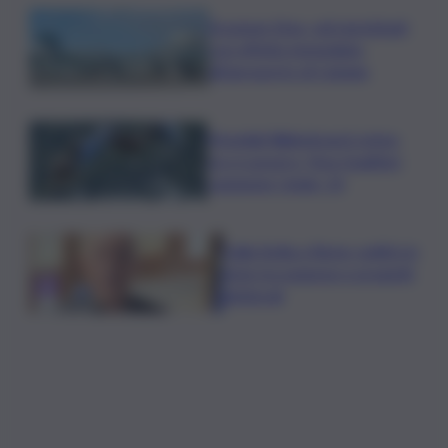
Eruzione Etna, voli ripristinati
con effetto immediato
all’aeroporto di Catania
Mondiali Wakeboard: primo
oro è azzurro, Noa Gualtieri
campione Under 14
Dalla Sicilia a Roma, politici in
ferie tra urgenze e progetti
elettorali