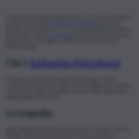
È stata dimessa dalla Rianimazione e si trova ricoverata nel
reparto di cardiologia
Katharina Feierabend
34 anni, la
giovane turista tedesca, ricoverata all’ospedale di Partinico
dopo essere rimasta
intossicata
dal monossido di carbonio
insieme alla sua famiglia a Cefalù nella villa Deodata a
Sant’Ambrogio.
Chi è
Katharina Feierabend
La donna, avvocato, ha risposto alle terapie e le sue
condizioni con il passare delle ore sono migliorate, come ha
confermato Sandro Tomasello primario della rianimazione
dell’ospedale di Partinico.
La tragedia
Nella tragedia nella notte tra domenica e lunedì è morto il
fratello Jonathan Feierabend, di 36 anni, meccanico