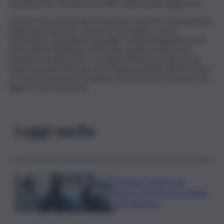
specializzato che lavorava nella realizzazione degli aerei.
Con loro due, partiti da Nordenham città di 25 mila abitanti
nella bassa Sassonia, c’erano la loro madre, che fa
l’infermiera caposala in ospedale, Patrizia Pargmann di 60
anni e Elmo Pargmann, di 63 anni, marito di Patrizia, in
pensione da alcuni anni. La madre Patrizia domani dovrà
subire un intervento per una frattura al piede, mentre Elmo
si trova ricoverato in medicina. In queste ore la madre e la
figlia si sono incontrate.
Leggi anche
Palermo, rapina in un
centro scommesse: bottino
da 5mila euro