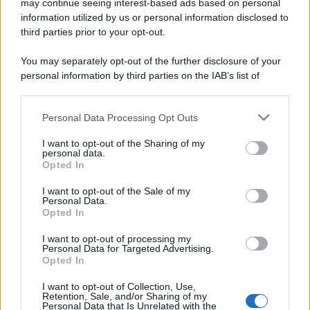
may continue seeing interest-based ads based on personal
information utilized by us or personal information disclosed to
third parties prior to your opt-out.
You may separately opt-out of the further disclosure of your
personal information by third parties on the IAB’s list of
© 2026 | Ediservice s.r.l. 95126 Catania – Via Principe
downstream participants.
Nicola, 22 – P.IVA: 01153210875 – Cciaa Catania n.
Personal Data Processing Opt Outs
This information may also be disclosed by us to third parties
01153210875 – Quotidiano di Sicilia usufruisce dei
on the IAB’s List of Downstream Participants that may further
contributi di cui al D.lgs n. 70/2017
I want to opt-out of the Sharing of my
disclose it to other third parties.
personal data.
Opted In
I want to opt-out of the Sale of my
Personal Data.
Chi Siamo
Opted In
Fondazione Etica e Valori Marilù Tregua
Fondatore Carlo Alberto Tregua
Lavora con noi
I want to opt-out of processing my
Personal Data for Targeted Advertising.
Gerenza
Opted In
I want to opt-out of Collection, Use,
Retention, Sale, and/or Sharing of my
Personal Data that Is Unrelated with the