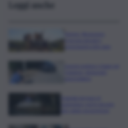
Leggi anche
Turismo, Bluvacanze:
crescono giovani e
prenotazioni sotto data
Investe pedone e fugge nel
Catanese, denunciato
automobilista
Tragedia nel mare di
Lampedusa, morto giovane
sub colpito da gommone