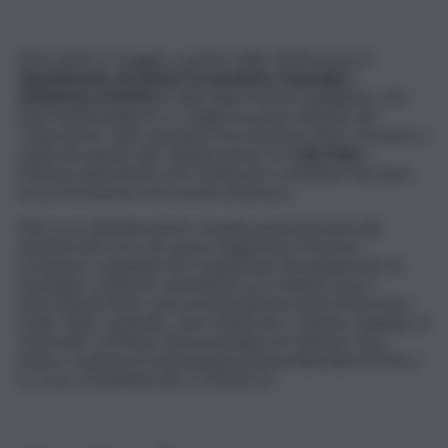
Mercoledì 27 maggio a partire dalle 10,00 presso il
Dipartimento di Scienze Economiche, Aziendali e
Statistiche (UNIPA)
in viale delle Scienze padiglione n.19,
Aula Multimediale B, si svolgerà la nona edizione del
“Laboratorio sulla redazione di un Business Plan”. L’evento è
realizzato grazie alla collaborazione tra
UniCredit
e
l’Ateneo palermitano ed è finalizzato a facilitare l’incontro
tra la formazione ed il mondo del lavoro.
Nel corso del laboratorio, al quale parteciperanno gli
studenti del Corso di Laurea magistrale in Scienze
economico-aziendali che frequentano l’insegnamento di
Strategie e politiche aziendali di cui è titolare il prof.
Marcantonio Ruisi, sono previsti gli interventi di Vincenzo
Evola, Fabio Luparello, Laura Palazzolo e Sabrina Cannella, di
UniCredit e di Maria Teresa Adragna di UniGens. Sarà
inoltre condivisa la testimonianza imprenditoriale di Marco
Lo Coco, Presidente BLU OCEAN srl.