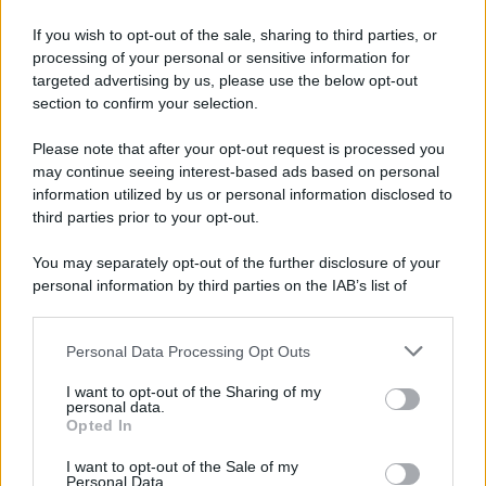
Iscriviti alla nostra Newsletter
If you wish to opt-out of the sale, sharing to third parties, or
Iscriviti alla nostra newsletter per non perdere le ultime
processing of your personal or sensitive information for
novità
targeted advertising by us, please use the below opt-out
section to confirm your selection.
Iscriviti Ora
Please note that after your opt-out request is processed you
may continue seeing interest-based ads based on personal
information utilized by us or personal information disclosed to
third parties prior to your opt-out.
You may separately opt-out of the further disclosure of your
personal information by third parties on the IAB’s list of
© 2026 | Ediservice s.r.l. 95126 Catania – Via Principe
downstream participants.
Nicola, 22 – P.IVA: 01153210875 – Cciaa Catania n.
Personal Data Processing Opt Outs
This information may also be disclosed by us to third parties
01153210875 – Quotidiano di Sicilia usufruisce dei
on the IAB’s List of Downstream Participants that may further
contributi di cui al D.lgs n. 70/2017
I want to opt-out of the Sharing of my
disclose it to other third parties.
personal data.
Opted In
I want to opt-out of the Sale of my
Personal Data.
Chi Siamo