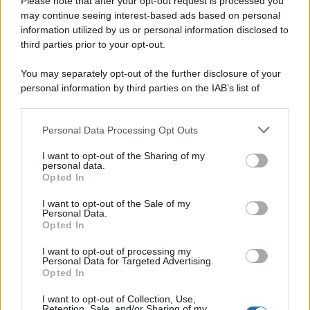
Please note that after your opt-out request is processed you
may continue seeing interest-based ads based on personal
information utilized by us or personal information disclosed to
third parties prior to your opt-out.
You may separately opt-out of the further disclosure of your
personal information by third parties on the IAB’s list of
© 2026 | Ediservice s.r.l. 95126 Catania – Via Principe
downstream participants.
Nicola, 22 – P.IVA: 01153210875 – Cciaa Catania n.
Personal Data Processing Opt Outs
This information may also be disclosed by us to third parties
01153210875 – Quotidiano di Sicilia usufruisce dei
on the IAB’s List of Downstream Participants that may further
contributi di cui al D.lgs n. 70/2017
I want to opt-out of the Sharing of my
disclose it to other third parties.
personal data.
Opted In
I want to opt-out of the Sale of my
Personal Data.
Chi Siamo
Opted In
Fondazione Etica e Valori Marilù Tregua
Fondatore Carlo Alberto Tregua
Lavora con noi
I want to opt-out of processing my
Personal Data for Targeted Advertising.
Gerenza
Opted In
I want to opt-out of Collection, Use,
Retention, Sale, and/or Sharing of my