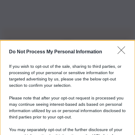
Do Not Process My Personal Information
Iscriviti alla nostra Newsletter
If you wish to opt-out of the sale, sharing to third parties, or
Iscriviti alla nostra newsletter per non perdere le ultime
processing of your personal or sensitive information for
novità
targeted advertising by us, please use the below opt-out
section to confirm your selection.
Iscriviti Ora
Please note that after your opt-out request is processed you
may continue seeing interest-based ads based on personal
information utilized by us or personal information disclosed to
third parties prior to your opt-out.
You may separately opt-out of the further disclosure of your