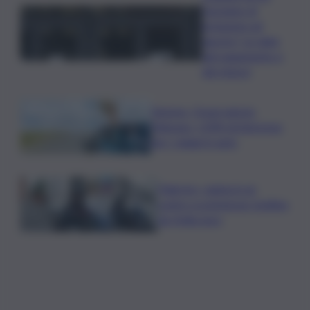
l’assegno di
inclusione ad
agosto? Le date
del pagamento e
dei rinnovi
Turismo, Osservatorio
Telepass: +20% di interesse
per i viaggi in auto
Palermo, rapina in un
centro scommesse: bottino
da 5mila euro