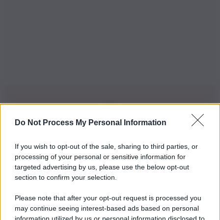
Do Not Process My Personal Information
Iscriviti alla nostra Newsletter
If you wish to opt-out of the sale, sharing to third parties, or
Iscriviti alla nostra newsletter per non perdere le ultime
processing of your personal or sensitive information for
novità
targeted advertising by us, please use the below opt-out
section to confirm your selection.
Iscriviti Ora
Please note that after your opt-out request is processed you
may continue seeing interest-based ads based on personal
information utilized by us or personal information disclosed to