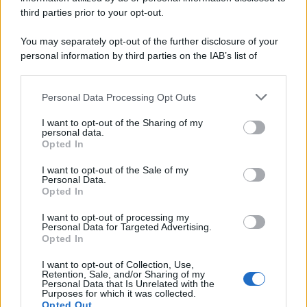
third parties prior to your opt-out.
You may separately opt-out of the further disclosure of your
personal information by third parties on the IAB’s list of
© 2026 | Ediservice s.r.l. 95126 Catania – Via Principe
downstream participants.
Nicola, 22 – P.IVA: 01153210875 – Cciaa Catania n.
Personal Data Processing Opt Outs
This information may also be disclosed by us to third parties
01153210875 – Quotidiano di Sicilia usufruisce dei
on the IAB’s List of Downstream Participants that may further
contributi di cui al D.lgs n. 70/2017
I want to opt-out of the Sharing of my
disclose it to other third parties.
personal data.
Opted In
I want to opt-out of the Sale of my
Personal Data.
Chi Siamo
Opted In
Fondazione Etica e Valori Marilù Tregua
Fondatore Carlo Alberto Tregua
Lavora con noi
I want to opt-out of processing my
Personal Data for Targeted Advertising.
Gerenza
Opted In
I want to opt-out of Collection, Use,
Retention, Sale, and/or Sharing of my
Personal Data that Is Unrelated with the
Purposes for which it was collected.
Opted Out