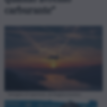
carburante”
Immagine di repertorio, da Imagoeconomica