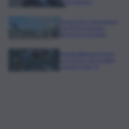
da 5mila euro
Eruzione Etna, voli ripristinati
con effetto immediato
all’aeroporto di Catania
Mondiali Wakeboard: primo
oro è azzurro, Noa Gualtieri
campione Under 14