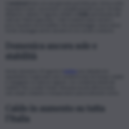
Il
weekend
inizia con una giornata perfetta per chi ha scelto
di godersi mare, escursioni o semplicemente un po’ di relax
all’aperto. Sabato 9 agosto, infatti, la
Sicilia
sarà baciata dal
sole per l’intera giornata. I cieli si manterranno sereni o
poco nuvolosi sia al mattino che al pomeriggio, senza alcun
rischio di pioggia anche durante le ore serali e notturne.
Domenica ancora sole e
stabilità
Anche domenica 10 agosto il
meteo
non deluderà le
aspettative: la giornata sarà caratterizzata da tempo stabile
e soleggiato su tutta la regione, con condizioni ideali dal
mattino fino a notte fonda. Nessuna nuvola all’orizzonte,
solo ampie schiarite e temperature piacevolmente estive.
Caldo in aumento su tutta
l’Italia