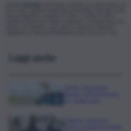
A livello
nazionale
, il bel tempo dominerà su tutto il Paese. Al
Nord, salvo qualche temporale pomeridiano sulle Alpi, il sole
sarà protagonista ovunque. Al Centro e al Sud, il cielo si
manterrà sereno per l’intero weekend. Le temperature, sia
minime che massime, sono attese in ulteriore aumento,
regalando un clima perfettamente estivo da nord a sud.
Leggi anche
Turismo, Osservatorio
Telepass: +20% di interesse
per i viaggi in auto
Palermo, rapina in un
centro scommesse: bottino