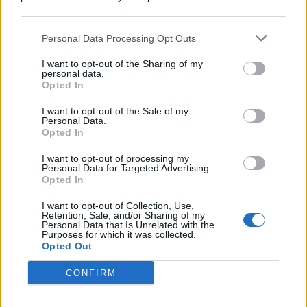
© 2026 | Ediservice s.r.l. 95126 Catania – Via Principe
downstream participants.
Nicola, 22 – P.IVA: 01153210875 – Cciaa Catania n.
Personal Data Processing Opt Outs
This information may also be disclosed by us to third parties
01153210875 – Quotidiano di Sicilia usufruisce dei
on the IAB’s List of Downstream Participants that may further
contributi di cui al D.lgs n. 70/2017
I want to opt-out of the Sharing of my
disclose it to other third parties.
personal data.
Opted In
I want to opt-out of the Sale of my
Personal Data.
Chi Siamo
Opted In
Fondazione Etica e Valori Marilù Tregua
Fondatore Carlo Alberto Tregua
Lavora con noi
I want to opt-out of processing my
Personal Data for Targeted Advertising.
Gerenza
Opted In
I want to opt-out of Collection, Use,
Retention, Sale, and/or Sharing of my
Personal Data that Is Unrelated with the
Purposes for which it was collected.
Opted Out
Scarica l’app
CONFIRM
Privacy Policy
Preferenze Privacy