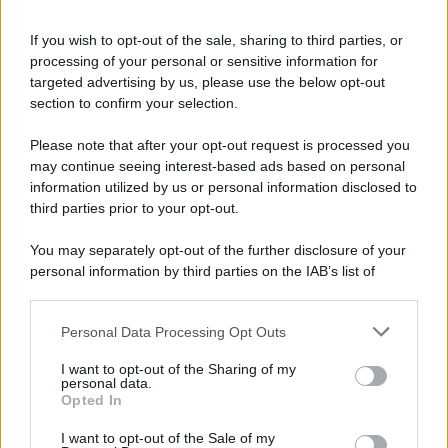
Iscriviti alla nostra Newsletter
If you wish to opt-out of the sale, sharing to third parties, or
Iscriviti alla nostra newsletter per non perdere le ultime
processing of your personal or sensitive information for
novità
targeted advertising by us, please use the below opt-out
section to confirm your selection.
Iscriviti Ora
Please note that after your opt-out request is processed you
may continue seeing interest-based ads based on personal
information utilized by us or personal information disclosed to
third parties prior to your opt-out.
You may separately opt-out of the further disclosure of your
personal information by third parties on the IAB’s list of
© 2026 | Ediservice s.r.l. 95126 Catania – Via Principe
downstream participants.
Nicola, 22 – P.IVA: 01153210875 – Cciaa Catania n.
Personal Data Processing Opt Outs
This information may also be disclosed by us to third parties
01153210875 – Quotidiano di Sicilia usufruisce dei
on the IAB’s List of Downstream Participants that may further
contributi di cui al D.lgs n. 70/2017
I want to opt-out of the Sharing of my
disclose it to other third parties.
personal data.
Opted In
I want to opt-out of the Sale of my