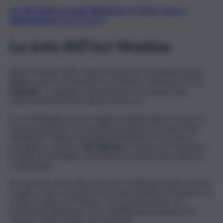
Iscriviti gratis al canale WhatsApp di QdS.it, news e
aggiornamenti CLICCA QUI
La nota dell’Acr Messina
L’ACR Messina 1900, nelle persone del Presidente Justin
Davis
e del Vice Presidente e Direttore Generale Morris
Pagniello
, è orgogliosa di annunciare una partnership
internazionale di straordinaria rilevanza.
La società giallorossa ha siglato un importante accordo di
sponsorizzazione con Sua Altezza Reale il Principe Sheik
Abdulla Bin Khalifa Al Khalifa del Bahrein per portare il
prestigioso marchio
Visit Bahrain
in Europa e promuovere
le bellezze del Regno del Bahrein nel panorama calcistico
continentale.
Per la prima volta nella storia, una realtà del Medio Oriente
sceglie di sponsorizzare una società calcistica europea, e la
scelta è caduta su Messina. Un riconoscimento che
testimonia l’ambizione e la credibilità del progetto ACR
Messina 1900 a livello internazionale.