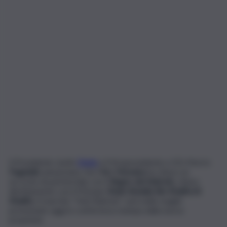
Il Presidente Justin
Davis
e il Vicepresidente e DG Morris
Pagniello
annunciano che l’
Acr Messina
ha chiuso un
accordo di partnership con il
Regno del Bahrein
, chiuso
direttamente con il Principe
Sheik Abdulla Bin Khalifa Al
Khalifa
. Il marchio “Visit Bahrein” sarà nelle maglie
presentate oggi in conferenza stampa dalla nuova
proprietà.