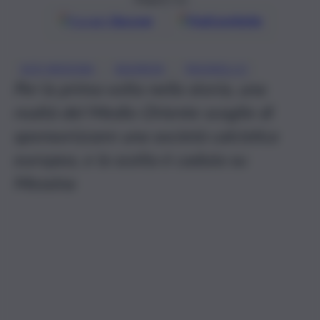
Google
Discover
Fonti preferite
, 
, 
ACR MESSINA
BAHREIN
PAGNIELLO
Per la prima volta nella storia, una
realtà del Medio Oriente sceglie di
sponsorizzare una società calcistica
europea, e la scelta è caduta su
Messina