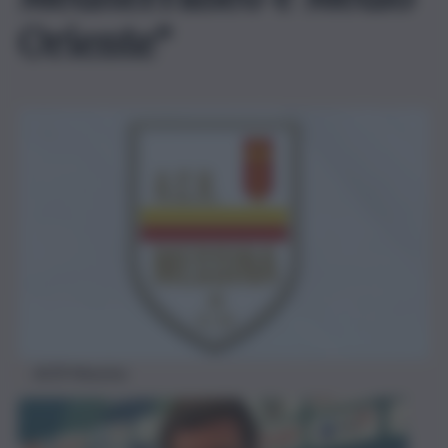
Oriente”
ACR Messina