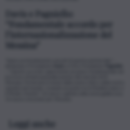
Davis e Pagniello:
“Fondamentale accordo per
l’internazionalizzazione del
Messina”
“Siamo profondamente onorati di questa partnership” –
dichiarano il Presidente
Davis
e il Vice Presidente
Pagniello
– “Questo accordo rappresenta un passo fondamentale nel
processo di internazionalizzazione del marchio ACR
Messina. Porteremo il nome della nostra città e della nostra
squadra nel mondo, creando un ponte tra il Mediterraneo e
il Medio Oriente”. Un nuovo capitolo nella storia giallorossa.
Un nuovo orizzonte per Messina.
Leggi anche