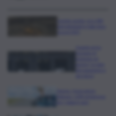
Caretta caretta, circa 280
nidi individuati in Italia dopo
record 2025
Quando arriva
l’assegno di
inclusione ad
agosto? Le date
del pagamento e
dei rinnovi
Turismo, Osservatorio
Telepass: +20% di interesse
per i viaggi in auto