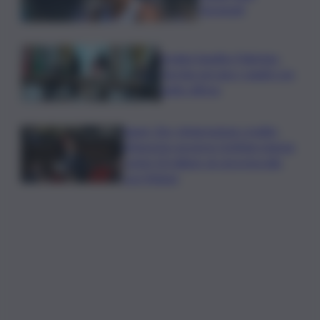
Cincinnati
Arabia Saudita-Pakistan-
Turchia serrano i ranghi con
patto difesa
Super Zes, integrazione credito
d’imposta: governo Schifani stanzia
i primi 10 milioni: ok al protocollo
con Meloni