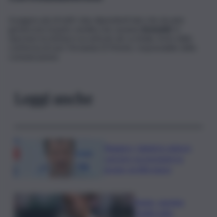
A pagare più di tutti i due dipendenti laici che da anni
gestiscono il punto vendita che saranno
licenziati
. A
riportare la notizia è un articolo de La Sicilia, forte della
conferma di suor Fernanda Di Monte, responsabile della
comunicazione.
Leggi anche
Roggero, Salvini lo visita in
carcere: no pressioni su
grazia, profilo basso
Tennis, Jasmine
Paolini salta