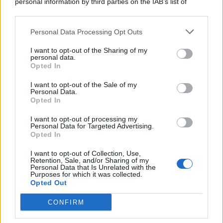
personal information by third parties on the IAB’s list of
© 2026 | Ediservice s.r.l. 95126 Catania – Via Principe
downstream participants.
Nicola, 22 – P.IVA: 01153210875 – Cciaa Catania n.
Personal Data Processing Opt Outs
This information may also be disclosed by us to third parties
01153210875 – Quotidiano di Sicilia usufruisce dei
on the IAB’s List of Downstream Participants that may further
contributi di cui al D.lgs n. 70/2017
I want to opt-out of the Sharing of my
disclose it to other third parties.
personal data.
Opted In
I want to opt-out of the Sale of my
Personal Data.
Chi Siamo
Opted In
Fondazione Etica e Valori Marilù Tregua
Fondatore Carlo Alberto Tregua
Lavora con noi
I want to opt-out of processing my
Personal Data for Targeted Advertising.
Gerenza
Opted In
I want to opt-out of Collection, Use,
Retention, Sale, and/or Sharing of my
Personal Data that Is Unrelated with the
Purposes for which it was collected.
Opted Out
Scarica l’app
CONFIRM
Privacy Policy
Preferenze Privacy