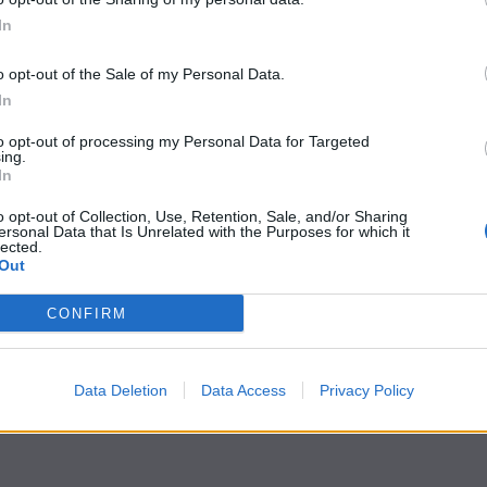
io in… forma 2021
In
o opt-out of the Sale of my Personal Data.
In
to opt-out of processing my Personal Data for Targeted
ing.
In
o opt-out of Collection, Use, Retention, Sale, and/or Sharing
ersonal Data that Is Unrelated with the Purposes for which it
lected.
Out
1
2
3
…
CONFIRM
Data Deletion
Data Access
Privacy Policy