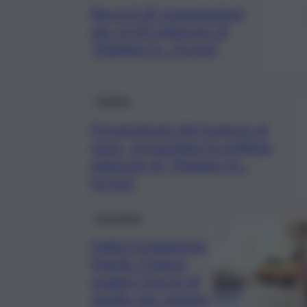
Record di prenotazioni
per la VII edizione di
“Maggio in…forma”
Catania
Prevenzione del tumore al
seno, presentata la settima
edizione di “Maggio in…
forma”
Istruzione
Dalla Fondazione
Marilù Tregua:
quattro borse di
studio per master