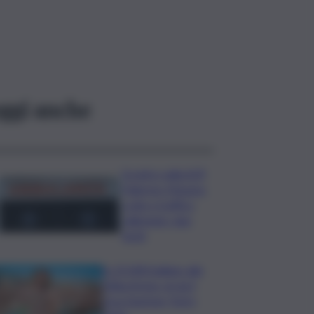
ggi anche
Scontro sulla A29
Palermo-Mazara,
code e traffico
rallentato: due
feriti
In 25.000 ballano alla
Olbia Arena, al via il
Jova Summer Party