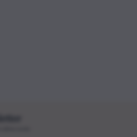
letter
le ultime novità