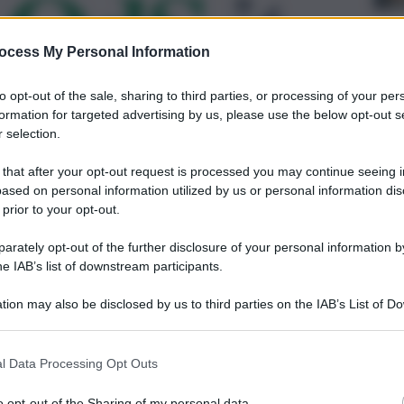
ocess My Personal Information
to opt-out of the sale, sharing to third parties, or processing of your per
formation for targeted advertising by us, please use the below opt-out s
 selection.
no al 31 marzo. Ecco come e a chi spetta
 that after your opt-out request is processed you may continue seeing i
ased on personal information utilized by us or personal information dis
 prior to your opt-out.
rately opt-out of the further disclosure of your personal information by
he IAB’s list of downstream participants.
tion may also be disclosed by us to third parties on the IAB’s List of 
 that may further disclose it to other third parties.
l Data Processing Opt Outs
o opt-out of the Sharing of my personal data.