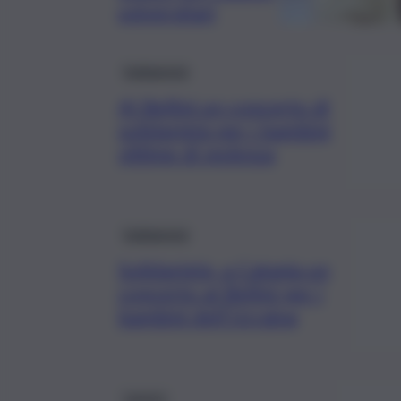
universitari
Solidarietà
Al Bellini un concerto di
solidarietà per i bambini
vittime di violenza
Solidarietà
Solidarietà, a Catania un
concerto al Bellini per i
bambini dell’Ucraina
Lavoro