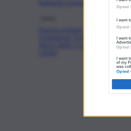
Raffaella Tregua presenta Magg
Opted 
Catania
I want t
Opted 
Pasqua solidale,
Fondazione Tregua al
I want 
Advertis
fianco della “Casa della
Opted 
Carità”
I want t
of my P
was col
Opted 