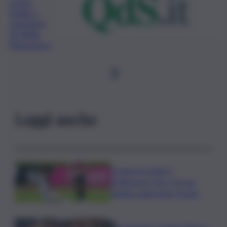
L’Unci
Sicilia a
sostegno
di Nello
Musumeci
1
Leggi anche
Il Palermo batte il
Melbourne City e fa suo
l’Anglo-palermitan Trophy