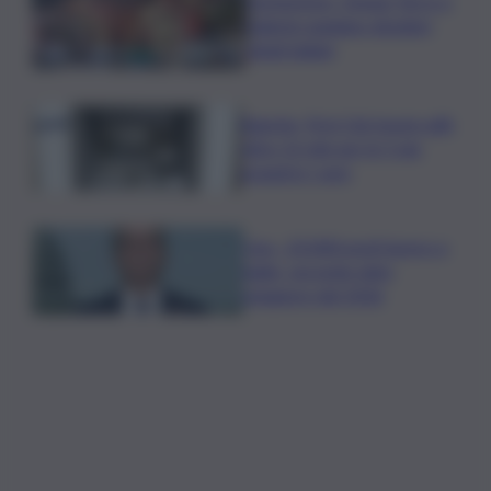
Enoturismo, Cinque Terre e
Salento guidano desideri
degli italiani
Banche, First Cisl: boom utili,
oltre 15 mln per le 5 più
grandi in I sem
Usa, -23.000 posti lavoro a
luglio, secondo dato
peggiore del 2026