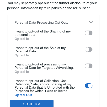
You may separately opt-out of the further disclosure of your
personal information by third parties on the IAB’s list of
© 2026 | Ediservice s.r.l. 95126 Catania – Via Principe
downstream participants.
Nicola, 22 – P.IVA: 01153210875 – Cciaa Catania n.
Personal Data Processing Opt Outs
This information may also be disclosed by us to third parties
01153210875 – Quotidiano di Sicilia usufruisce dei
on the IAB’s List of Downstream Participants that may further
contributi di cui al D.lgs n. 70/2017
I want to opt-out of the Sharing of my
disclose it to other third parties.
personal data.
Opted In
I want to opt-out of the Sale of my
Personal Data.
Chi Siamo
Opted In
Fondazione Etica e Valori Marilù Tregua
Fondatore Carlo Alberto Tregua
Lavora con noi
I want to opt-out of processing my
Personal Data for Targeted Advertising.
Gerenza
Opted In
I want to opt-out of Collection, Use,
Retention, Sale, and/or Sharing of my
Personal Data that Is Unrelated with the
Purposes for which it was collected.
Opted Out
Scarica l’app
CONFIRM