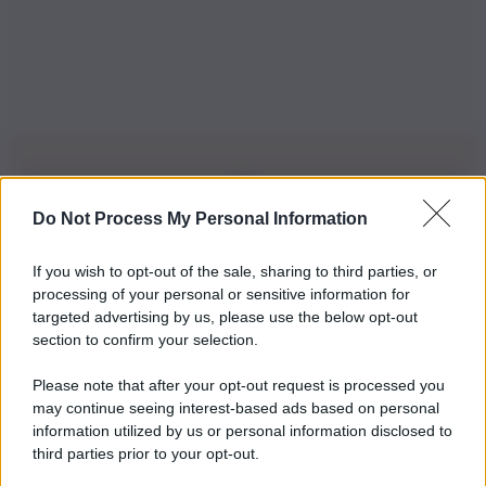
Do Not Process My Personal Information
Iscriviti alla nostra Newsletter
If you wish to opt-out of the sale, sharing to third parties, or
Iscriviti alla nostra newsletter per non perdere le ultime
processing of your personal or sensitive information for
novità
targeted advertising by us, please use the below opt-out
section to confirm your selection.
Iscriviti Ora
Please note that after your opt-out request is processed you
may continue seeing interest-based ads based on personal
information utilized by us or personal information disclosed to
third parties prior to your opt-out.