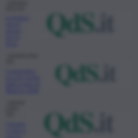
Campagna
Etica Qds
In Sicilia il
vino è
amore
per la
terra
Campagna Etica
Qds
Cooperative,
ecco le novità
della Legge di
Bilancio 2018
Campagn
a Etica
Qds
Consum
o sano e
cresco