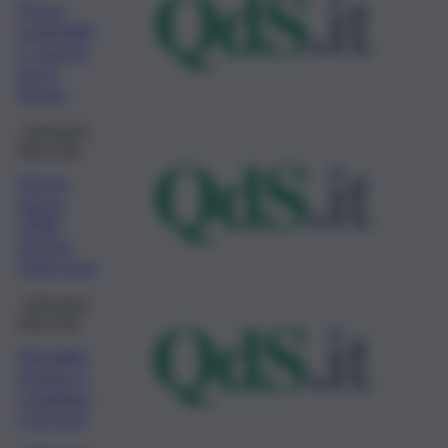
Pesca
sostenibil
e, risorsa
per il
futuro
Campagna
Etica Qds
Fermo
pesca
2018:
ancora
tutto tace
Campagna
Etica Qds
Agroalim
entare: il
contribut
o di Unci