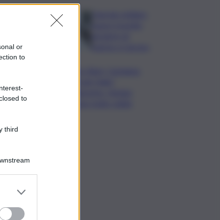
Operaio siciliano
muore travolto
da lastre di
marmo a Carrara
sonal or
ection to
Banco Bpm, Castagna:
Agricole Italia?
nterest-
Valuteremo, ritengo
closed to
fusione molto solida
 third
Downstream