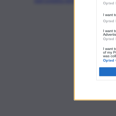
Opted 
I want t
Opted 
I want 
Advertis
Opted 
I want t
of my P
was col
Opted 