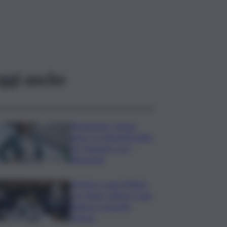
ggi anche
Risoluzione ‘campo
largo’ su Giorgetti agita
Pd, tensione con i
Riformisti
Vertice a casa Meloni
con Tajani, Salvini e Lupi:
bilancio e priorità
ripresa