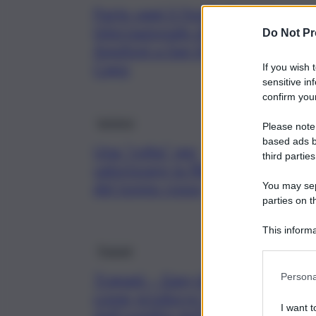
Parte oggi il Festival
Internazionale degli
Do Not Pr
Aquiloni a San Vito lo
Capo
If you wish 
sensitive in
confirm your
turismo
Please note
based ads b
Una “rotta” per
third parties
valorizzare la filiera
del tonno rosso
You may sepa
parties on t
This informa
Participants
Trapani
Trapani – Easy drop, ovvero
Persona
come produrre l’acqua
I want t
dall’umidità dell’atmosfera