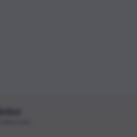
letter
le ultime novità