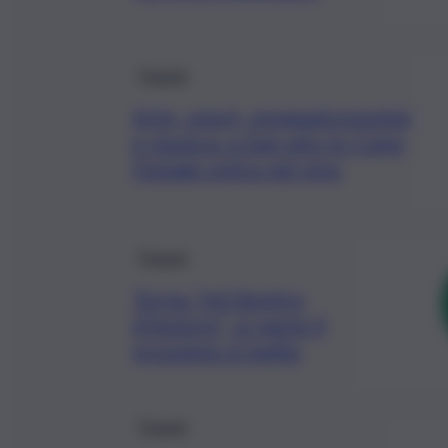
Trapani
Arte, sport, enogastronomia
e musica: a San vito lo Capo
l’estate entra nel vivo
Trapani
Torna “InChiostro
d’Autore”, si parte il
prossimo 6 luglio
Trapani