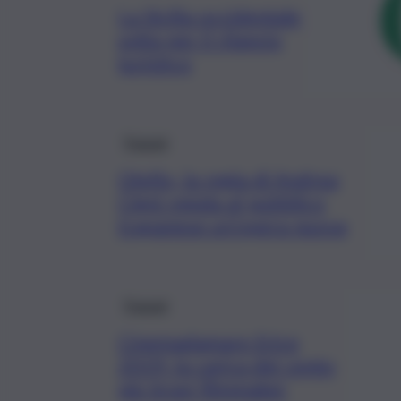
La Sicilia occidentale
unita per il rilancio
turistico
Trapani
Otello, la regia di Andrea
Cigni regala al pubblico
trapanese un’opera nuova
Trapani
Cinemadamare Erice
2019: la carica dei cento
più bravi filmmaker