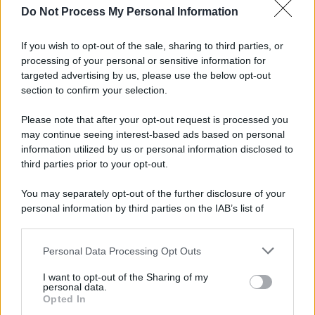
Do Not Process My Personal Information
Iscriviti alla nostra Newsletter
If you wish to opt-out of the sale, sharing to third parties, or
Iscriviti alla nostra newsletter per non perdere le ultime
processing of your personal or sensitive information for
novità
targeted advertising by us, please use the below opt-out
section to confirm your selection.
Iscriviti Ora
Please note that after your opt-out request is processed you
may continue seeing interest-based ads based on personal
information utilized by us or personal information disclosed to
third parties prior to your opt-out.
You may separately opt-out of the further disclosure of your
personal information by third parties on the IAB’s list of
© 2026 | Ediservice s.r.l. 95126 Catania – Via Principe
downstream participants.
Nicola, 22 – P.IVA: 01153210875 – Cciaa Catania n.
Personal Data Processing Opt Outs
This information may also be disclosed by us to third parties
01153210875 – Quotidiano di Sicilia usufruisce dei
on the IAB’s List of Downstream Participants that may further
contributi di cui al D.lgs n. 70/2017
I want to opt-out of the Sharing of my
disclose it to other third parties.
personal data.
Opted In