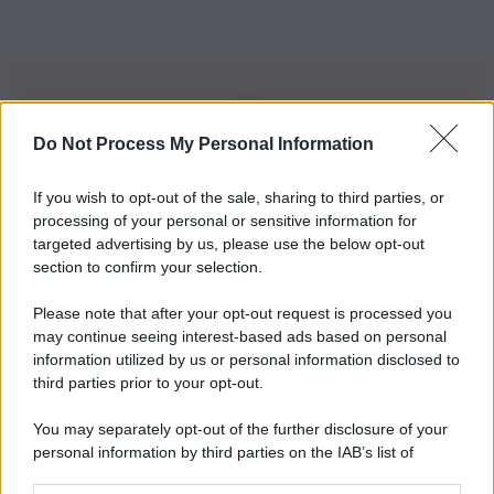
Do Not Process My Personal Information
Iscriviti alla nostra Newsletter
If you wish to opt-out of the sale, sharing to third parties, or
Iscriviti alla nostra newsletter per non perdere le ultime
processing of your personal or sensitive information for
novità
targeted advertising by us, please use the below opt-out
section to confirm your selection.
Iscriviti Ora
Please note that after your opt-out request is processed you
may continue seeing interest-based ads based on personal
information utilized by us or personal information disclosed to
third parties prior to your opt-out.
You may separately opt-out of the further disclosure of your
personal information by third parties on the IAB’s list of
© 2026 | Ediservice s.r.l. 95126 Catania – Via Principe
downstream participants.