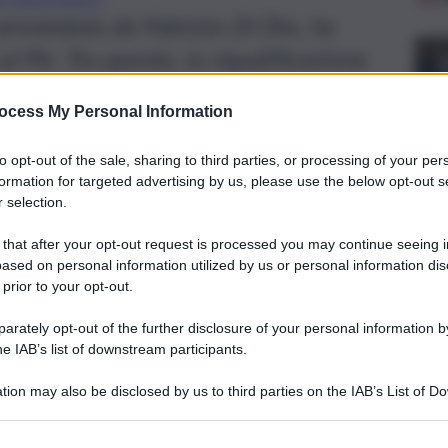
presieduta da Fabrizio Di Dio, ha
l Ptr. Tra queste, la riqualificazione
utture per garantire un’università
ocess My Personal Information
to opt-out of the sale, sharing to third parties, or processing of your per
formation for targeted advertising by us, please use the below opt-out s
 selection.
 that after your opt-out request is processed you may continue seeing i
ased on personal information utilized by us or personal information dis
 prior to your opt-out.
rately opt-out of the further disclosure of your personal information by
he IAB’s list of downstream participants.
tion may also be disclosed by us to third parties on the IAB’s List of 
 that may further disclose it to other third parties.