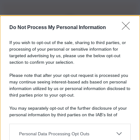
Do Not Process My Personal Information
Iscriviti alla nostra Newsletter
If you wish to opt-out of the sale, sharing to third parties, or
Iscriviti alla nostra newsletter per non perdere le ultime
processing of your personal or sensitive information for
novità
targeted advertising by us, please use the below opt-out
section to confirm your selection.
Iscriviti Ora
Please note that after your opt-out request is processed you
may continue seeing interest-based ads based on personal
information utilized by us or personal information disclosed to
third parties prior to your opt-out.
You may separately opt-out of the further disclosure of your
personal information by third parties on the IAB’s list of
© 2026 | Ediservice s.r.l. 95126 Catania – Via Principe
downstream participants.
Nicola, 22 – P.IVA: 01153210875 – Cciaa Catania n.
Personal Data Processing Opt Outs
This information may also be disclosed by us to third parties
01153210875 – Quotidiano di Sicilia usufruisce dei