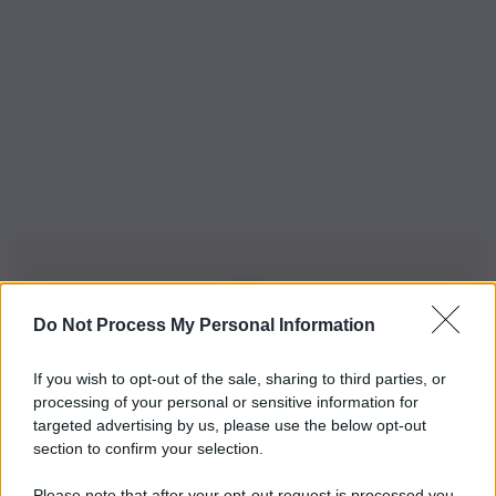
Do Not Process My Personal Information
Iscriviti alla nostra Newsletter
If you wish to opt-out of the sale, sharing to third parties, or
Iscriviti alla nostra newsletter per non perdere le ultime
processing of your personal or sensitive information for
novità
targeted advertising by us, please use the below opt-out
section to confirm your selection.
Iscriviti Ora
Please note that after your opt-out request is processed you