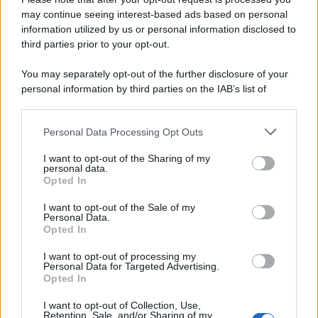
may continue seeing interest-based ads based on personal
information utilized by us or personal information disclosed to
third parties prior to your opt-out.
You may separately opt-out of the further disclosure of your
personal information by third parties on the IAB’s list of
© 2026 | Ediservice s.r.l. 95126 Catania – Via Principe
downstream participants.
Nicola, 22 – P.IVA: 01153210875 – Cciaa Catania n.
Personal Data Processing Opt Outs
This information may also be disclosed by us to third parties
01153210875 – Quotidiano di Sicilia usufruisce dei
on the IAB’s List of Downstream Participants that may further
contributi di cui al D.lgs n. 70/2017
I want to opt-out of the Sharing of my
disclose it to other third parties.
personal data.
Opted In
I want to opt-out of the Sale of my
Personal Data.
Chi Siamo
Opted In
Fondazione Etica e Valori Marilù Tregua
Fondatore Carlo Alberto Tregua
Lavora con noi
I want to opt-out of processing my
Personal Data for Targeted Advertising.
Gerenza
Opted In
I want to opt-out of Collection, Use,
Retention, Sale, and/or Sharing of my