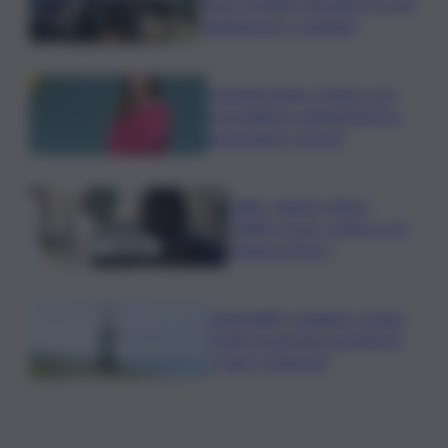
Terna, in Sicilia coinvolti circa 60
studentesse e studenti
Commerzbank, Orlopp: non
prevediamo cambiamenti su
governance a breve
Caldo, sabato città in
“bollino rosso” calano a 21.
Tregua al Nord
Venezia83, omaggio a Hugo
Pratt: proiezione speciale di
“Hugo a Venezia”