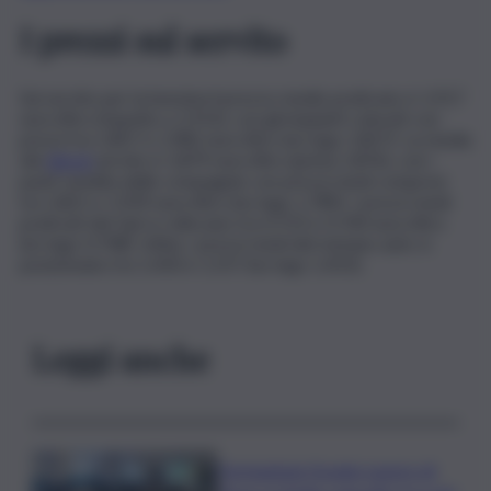
I prezzi sul servito
Sul servito per la benzina il prezzo medio praticato è 1,917
euro/litro (rispetto a 1,913), con gli impianti colorati con
prezzi tra 1,857 e 1,982 euro/litro (no logo 1,827). La media
del
diesel
servito è 1,879 euro/litro (prima 1,876), con i
punti vendita delle compagnie con prezzi medi compresi
tra 1,821 e 1,939 euro/litro (no logo 1,789). I prezzi medi
praticati del Gpl si collocano tra 0,723 e 0,740 euro/litro
(no logo 0,708). Infine, i prezzi medi del metano auto si
posizionano tra 1,430 e 1,557 (no logo 1,453).
Leggi anche
Formazione Scuola-Lavoro di