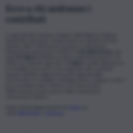
Ecco a chi andranno i
contributi
Le agevolazioni saranno erogate dalla Regione Siciliana,
nell’ambito del quadro temporaneo per gli aiuti di Stato
definito dalla Commissione europea. La dotazione
finanziaria proposta per il 2026 è di
30 milioni di euro
, dei
quali
15 milioni
destinati al settore dell’autotrasporto, 10
milioni al comparto agricolo e
5 milioni
a quello della pesca.
Le modalità di accesso e di erogazione dei contributi
saranno definite dagli assessorati regionali delle
Infrastrutture e mobilità e dell’Agricoltura, sviluppo rurale e
pesca mediterranea, d’intesa con l’assessorato
dell’Economia, previo parere della competente
commissione dell’Ars.
Segui tutti gli aggiornamenti di
QdS.it
sui
canali
WhatsApp
e
Telegram