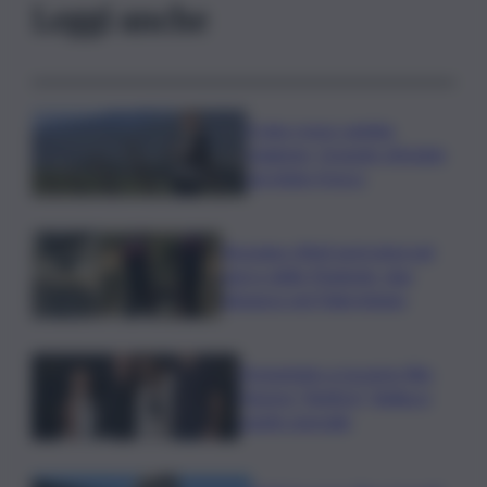
Leggi anche
Il vino rosso cambia
stagione, Grassini: d’estate
servitelo fresco
Bruciano rifiuti pericolosi nel
parco delle Madonie, due
denunce nel Palermitano
Presentato a Locarno film
Totorici “Ketticé”, Bellucci
ospite speciale