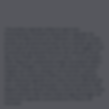
“L’Assemblea regionale siciliana ha approvato
l’emendamento di iniziativa del governo regionale che
stanzia 30 milioni di euro per finanziare contributi a fondo
perduto per gli autotrasportatori, per le aziende agricole e
per le imprese di pesca a parziale ristoro dei maggiori costi
sostenuti per gli aumenti di prezzo dei carburanti, dovuti
alla crisi in Medio Oriente, tra il 1° marzo e il 31 dicembre
2026. Ringrazio i parlamentari siciliani, il presidente dell’Ars
Gaetano Galvagno e l’assessore all’Economia Alessandro
Dagnino per il lavoro sinergico che ha portato a questo
risultato che testimonia la fattiva e concreta attenzione
delle istituzioni regionali verso settori messi in difficoltà dal
caro-carburanti”. Ad annunciarlo è stato il presidente della
Regione Siciliana Renato Schifani, in merito alla norma votata
favorevolmente nella seduta d’aula di oggi pomeriggio dal
Parlamento regionale e presentata ieri a Palazzo dei
Normanni.