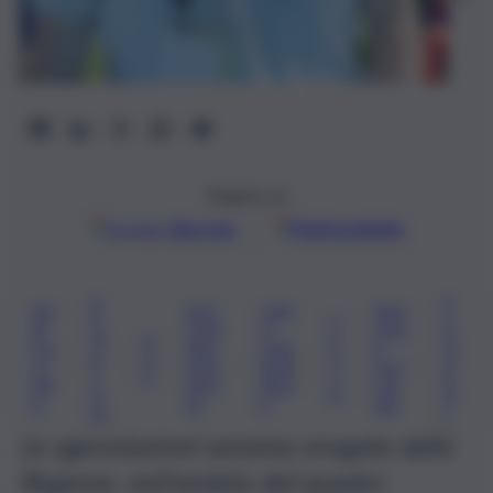
Seguici su
Google
Discover
Fonti preferite
A
S
AG
AUT
CAR
REG
R
P
C
RI
OTR
O
ION
M
A
E
H
CO
ASP
CAR
E
, 
, 
, 
, 
, 
, 
, 
A
R
S
IF
LT
ORT
BUR
SICI
T
S
C
A
UR
ATO
ANT
LIA
O
A
N
A
RI
E
NA
RI
I
Le agevolazioni saranno erogate dalla
Regione, nell’ambito del quadro