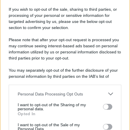
Iscriviti alla nostra Newsletter
If you wish to opt-out of the sale, sharing to third parties, or
Iscriviti alla nostra newsletter per non perdere le ultime
processing of your personal or sensitive information for
novità
targeted advertising by us, please use the below opt-out
section to confirm your selection.
Iscriviti Ora
Please note that after your opt-out request is processed you
may continue seeing interest-based ads based on personal
information utilized by us or personal information disclosed to
third parties prior to your opt-out.
You may separately opt-out of the further disclosure of your
personal information by third parties on the IAB’s list of
© 2026 | Ediservice s.r.l. 95126 Catania – Via Principe
downstream participants.
Nicola, 22 – P.IVA: 01153210875 – Cciaa Catania n.
Personal Data Processing Opt Outs
This information may also be disclosed by us to third parties
01153210875 – Quotidiano di Sicilia usufruisce dei
on the IAB’s List of Downstream Participants that may further
contributi di cui al D.lgs n. 70/2017
I want to opt-out of the Sharing of my
disclose it to other third parties.
personal data.
Opted In
I want to opt-out of the Sale of my
Personal Data.
Chi Siamo