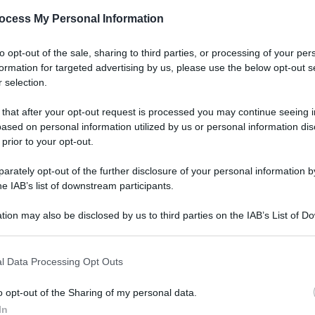
ocess My Personal Information
lazzo, segretaria regionale del
Sunia
,
ha fatto il punto della
to opt-out of the sale, sharing to third parties, or processing of your per
all’emergenza abitativa in Sicilia. Queste le sue parole:
formation for targeted advertising by us, please use the below opt-out s
n difficoltà oltre a quelle che già lo erano in precedenza”.
 selection.
 that after your opt-out request is processed you may continue seeing i
ased on personal information utilized by us or personal information dis
 prior to your opt-out.
rately opt-out of the further disclosure of your personal information by
he IAB’s list of downstream participants.
tion may also be disclosed by us to third parties on the IAB’s List of 
 that may further disclose it to other third parties.
l Data Processing Opt Outs
o opt-out of the Sharing of my personal data.
In