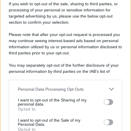
Iscriviti alla nostra Newsletter
If you wish to opt-out of the sale, sharing to third parties, or
Iscriviti alla nostra newsletter per non perdere le ultime
processing of your personal or sensitive information for
novità
targeted advertising by us, please use the below opt-out
section to confirm your selection.
Iscriviti Ora
Please note that after your opt-out request is processed you
may continue seeing interest-based ads based on personal
information utilized by us or personal information disclosed to
third parties prior to your opt-out.
You may separately opt-out of the further disclosure of your
personal information by third parties on the IAB’s list of
© 2026 | Ediservice s.r.l. 95126 Catania – Via Principe
downstream participants.
Nicola, 22 – P.IVA: 01153210875 – Cciaa Catania n.
Personal Data Processing Opt Outs
This information may also be disclosed by us to third parties
01153210875 – Quotidiano di Sicilia usufruisce dei
on the IAB’s List of Downstream Participants that may further
contributi di cui al D.lgs n. 70/2017
I want to opt-out of the Sharing of my
disclose it to other third parties.
personal data.
Opted In
I want to opt-out of the Sale of my
Personal Data.
Chi Siamo
Opted In
Fondazione Etica e Valori Marilù Tregua