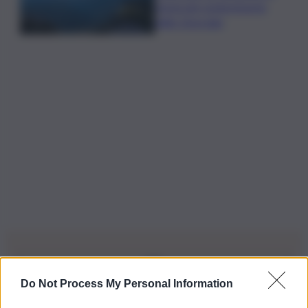
storia nel comprensorio
dello Zoncolan
Do Not Process My Personal Information