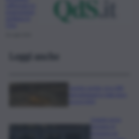
rafforzare la
promozione
siciliana in
Cina
16 Luglio 2019
Leggi anche
Caretta caretta, circa 280
nidi individuati in Italia dopo
record 2025
Quando arriva
l’assegno di
inclusione ad