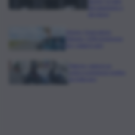
agosto? Le date
del pagamento e
dei rinnovi
Turismo, Osservatorio
Telepass: +20% di interesse
per i viaggi in auto
Palermo, rapina in un
centro scommesse: bottino
da 5mila euro