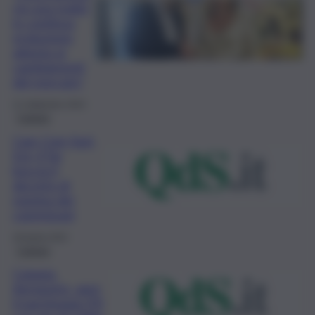
cio una realtà
in continua
evoluzione
attenta ai
cambiamenti
del mercato”
21 Settembre 2024
Catania
Cam Com Sud-
Est: il Tar
boccia il
decreto di
nomina dei
commissari
29 Aprile 2022
Catania
Catania,
Aeroporto, apre
il parcheggio P4