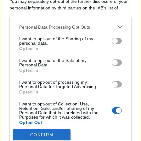
You may separately opt-out of the further disclosure of your
personal information by third parties on the IAB’s list of
© 2026 | Ediservice s.r.l. 95126 Catania – Via Principe
downstream participants.
Nicola, 22 – P.IVA: 01153210875 – Cciaa Catania n.
Personal Data Processing Opt Outs
This information may also be disclosed by us to third parties
01153210875 – Quotidiano di Sicilia usufruisce dei
on the IAB’s List of Downstream Participants that may further
contributi di cui al D.lgs n. 70/2017
I want to opt-out of the Sharing of my
disclose it to other third parties.
personal data.
Opted In
I want to opt-out of the Sale of my
Personal Data.
Chi Siamo
Opted In
Fondazione Etica e Valori Marilù Tregua
Fondatore Carlo Alberto Tregua
Lavora con noi
I want to opt-out of processing my
Personal Data for Targeted Advertising.
Gerenza
Opted In
I want to opt-out of Collection, Use,
Retention, Sale, and/or Sharing of my
Personal Data that Is Unrelated with the
Purposes for which it was collected.
Opted Out
Scarica l’app
CONFIRM