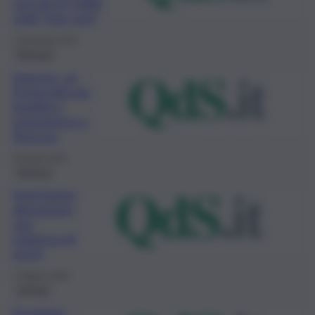
con più di 1.800
stalli “low cost”
2 Dicembre 2021
Siracusa
Imprese, un
Protocollo per
legalità e
trasparenza a
Siracusa
30 Aprile 2021
Impresa
Internazion
alizzazione,
una
esigenza di
pochi
2 Ottobre 2020
turismo
Incoming,