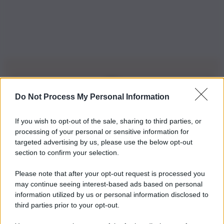
Do Not Process My Personal Information
Iscriviti alla nostra Newsletter
If you wish to opt-out of the sale, sharing to third parties, or
Iscriviti alla nostra newsletter per non perdere le ultime
processing of your personal or sensitive information for
novità
targeted advertising by us, please use the below opt-out
section to confirm your selection.
Iscriviti Ora
Please note that after your opt-out request is processed you
may continue seeing interest-based ads based on personal
information utilized by us or personal information disclosed to
third parties prior to your opt-out.