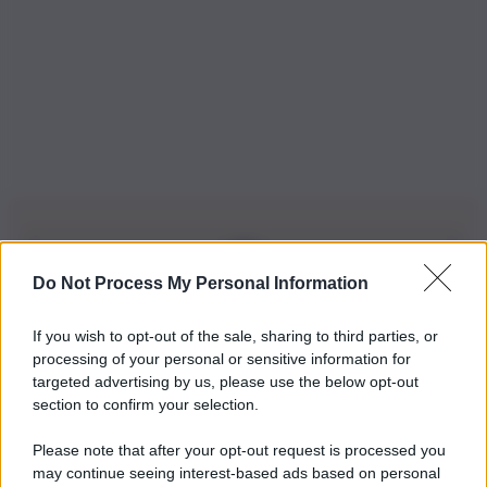
Do Not Process My Personal Information
Iscriviti alla nostra Newsletter
If you wish to opt-out of the sale, sharing to third parties, or
Iscriviti alla nostra newsletter per non perdere le ultime
processing of your personal or sensitive information for
novità
targeted advertising by us, please use the below opt-out
section to confirm your selection.
Iscriviti Ora
Please note that after your opt-out request is processed you
may continue seeing interest-based ads based on personal