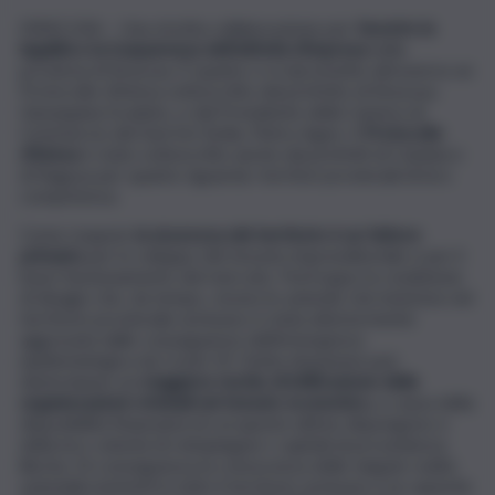
SIRACUSA – Una stretta collaborazione per
favorire la
legalità e la trasparenza dell’attività d’impresa
nella
provincia di Siracusa. È quanto ci si ripromette attraverso un
Protocollo d’intesa sottoscritto dal prefetto di Siracusa,
Giuseppina Scaduto, e dal Presidente della Camera di
Commercio del Sud-Est Sicilia, Pietro Agen. Il
Protocollo
d’intesa
è stato sottoscritto anche dai prefetti di Catania e
di Ragusa per quanto riguarda i territori provinciali di loro
competenza.
Come risaputo
la sicurezza del territorio è un fattore
primario
per lo sviluppo del tessuto imprenditoriale e per il
buon funzionamento del mercato. Purtroppo la condizione
di disagio che, da tempo, vivono le aziende che insistono nel
territorio provinciale aretuseo è stata ulteriormente
aggravata dalle conseguenze dell’emergenza
epidemiologica da Covid-19. Detta situazione può
determinare un
maggiore rischio di infiltrazione delle
organizzazioni criminali nel tessuto economico,
a causa della
disponibilità finanziaria di cui queste ultime dispongono e
della loro volontà di reimpiegare i capitali di provenienza
illecita. Di conseguenza la conoscenza delle singole realtà
aziendali esistenti in tutto il territorio aretuseo e la capacità