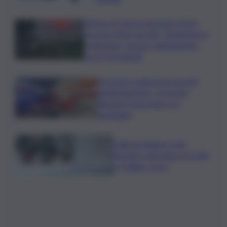
L’Etna e la nuova eruzione estiva.
Corsaro (Ingv) al QdS: “Situazione in
evoluzione, nessun collegamento
con lo Stromboli”
Sorpreso a innescare incendi
nell’Agrigentino, arrestato
86enne: il piromane è ai
domiciliari
Caldo in leggero calo:
domani e domenica 19 città
in “bollino rosso”