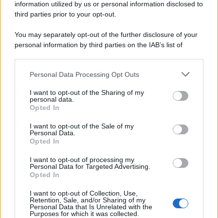
information utilized by us or personal information disclosed to
third parties prior to your opt-out.
You may separately opt-out of the further disclosure of your
personal information by third parties on the IAB’s list of
© 2026 | Ediservice s.r.l. 95126 Catania – Via Principe
downstream participants.
Nicola, 22 – P.IVA: 01153210875 – Cciaa Catania n.
Personal Data Processing Opt Outs
This information may also be disclosed by us to third parties
01153210875 – Quotidiano di Sicilia usufruisce dei
on the IAB’s List of Downstream Participants that may further
contributi di cui al D.lgs n. 70/2017
I want to opt-out of the Sharing of my
disclose it to other third parties.
personal data.
Opted In
I want to opt-out of the Sale of my
Personal Data.
Chi Siamo
Opted In
Fondazione Etica e Valori Marilù Tregua
Fondatore Carlo Alberto Tregua
Lavora con noi
I want to opt-out of processing my
Personal Data for Targeted Advertising.
Gerenza
Opted In
I want to opt-out of Collection, Use,
Retention, Sale, and/or Sharing of my
Personal Data that Is Unrelated with the
Purposes for which it was collected.