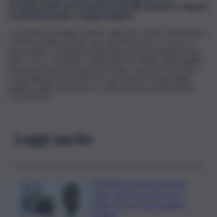
economici attivi nel territorio provinciale aretuseo e rilevare
eventuali anomalie e segnali di allarm
e.
Un ulteriore presidio, questo, nella lotta contro l’infiltrazione
criminosa nell’economia che consentirà, per un verso, di
intercettare eventuali criticità del sistema produttivo, per
altro verso, contribuirà a diffondere la cultura della legalità
attraverso la promozione di incontri e tavoli di confronto
rivolti alle imprese e alle loro associazioni sui temi della
legalità, della trasparenza e della sicurezza delle attività
economiche.
Leggi anche
ASSIPOD porta per la prima
volta “Podcast in Circolo” in
Sicilia: focus su Pino Puglisi e
legalità