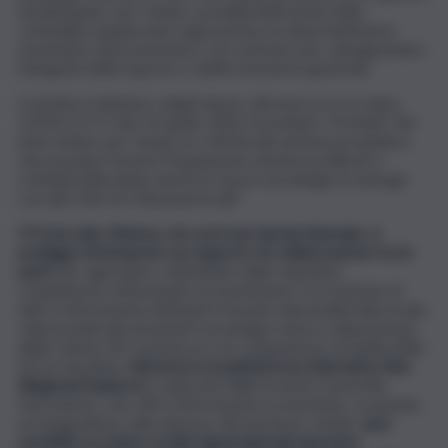
di individuare, per tempo, possibili infiltrazioni della
criminalità organizzata rappresenta un importantissimo
strumento di prevenzione e di contrasto per salvaguardare
l’integrità delle imprese e dell’economia in generale.
A tal fine il ministero degli Interni, attraverso la circolare
15350/117/3 del 10 aprile 2020, ha invitato i Prefetti “Ad
intercettare per tempo le criticità del sistema produttivo
che possano favorire l’espansione di interessi illeciti e
criminali utilizzando anche le nuove tecnologie in sinergia
con altri Enti ed Istituzioni locali”.
Il Protocollo d’intesa, che avrà una durata biennale, si
prefigge di instaurare un rapporto di collaborazione tra le
parti
, per agevolare, nell’ambito delle rispettive
competenze istituzionali, la trasmissione e la fruizione di
dati e informazioni attinenti il tessuto imprenditoriale locale,
valorizzando gli strumenti tecnologici messi a disposizione
dalla Camera di Commercio e le competenze di analisi delle
Forze di polizia.
Attraverso la piattaforma telematica Rex
(Regional Explorer)
, realizzata dalla Società Consortile
Infocamere, che offre informazioni economiche, societarie
ed anagrafiche sulle imprese del territorio, infatti,
sarà
possibile accedere ai dati riguardanti gli operatori