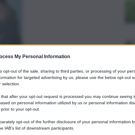
ocess My Personal Information
preferite
to opt-out of the sale, sharing to third parties, or processing of your per
formation for targeted advertising by us, please use the below opt-out s
AELE LA VARDERA
 selection.
lla Regione Siciliana ha ribadito la
 that after your opt-out request is processed you may continue seeing i
one legata esclusivamente alle
ased on personal information utilized by us or personal information dis
 prior to your opt-out.
rately opt-out of the further disclosure of your personal information by
he IAB’s list of downstream participants.