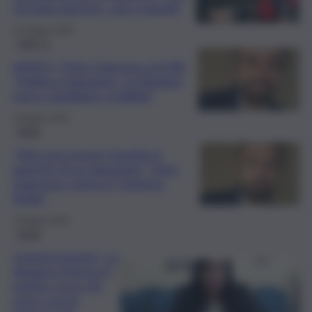
chi lotta davvero, non a parole”
15 Giugno 2026
QdS Tv
VIDEO | Dino Giarrusso al QdS:
“Politica stagnante. La Vardera
unico candidato credibile”
9 Giugno 2026
Sicilia
“Non può essere favorito il
parente di un deputato”: Dino
Giarrusso contro il “sistema
Sicilia”
9 Giugno 2026
Sicilia
Controcorrente, La
Vardera rinforza il
partito: ecco chi
sono i nuovi