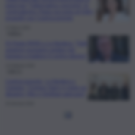
passi per “l’alternativa concreta” al
centrodestra: Paxia racconta al QdS i
progetti con Controcorrente
27 Marzo 2026
Politica
Di Paola (M5S) a La Vardera: “Tutti
assieme possiamo andare più
lontano e battere il centro-destra”
14 Febbraio 2026
QdS Tv
Controcorrente, La Vardera a
Catania: “Ciclone Harry è stato un
disastro, l’Ars e Schifani agiscano”
26 Gennaio 2026
1
2