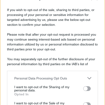
Iscriviti alla nostra Newsletter
If you wish to opt-out of the sale, sharing to third parties, or
Iscriviti alla nostra newsletter per non perdere le ultime
processing of your personal or sensitive information for
novità
targeted advertising by us, please use the below opt-out
section to confirm your selection.
Iscriviti Ora
Please note that after your opt-out request is processed you
may continue seeing interest-based ads based on personal
information utilized by us or personal information disclosed to
third parties prior to your opt-out.
You may separately opt-out of the further disclosure of your
personal information by third parties on the IAB’s list of
© 2026 | Ediservice s.r.l. 95126 Catania – Via Principe
downstream participants.
Nicola, 22 – P.IVA: 01153210875 – Cciaa Catania n.
Personal Data Processing Opt Outs
This information may also be disclosed by us to third parties
01153210875 – Quotidiano di Sicilia usufruisce dei
on the IAB’s List of Downstream Participants that may further
contributi di cui al D.lgs n. 70/2017
I want to opt-out of the Sharing of my
disclose it to other third parties.
personal data.
Opted In
I want to opt-out of the Sale of my