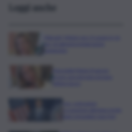
Leggi anche
Migranti, Meloni: non c’è spazio in Ue
per chi alimenta immigrazione
clandestina
Marcinella,Meloni: 8 agosto
presto sarà giornata europea
vittime lavoro
Usa, contrazione
occupazione allontana rischio
rialzo immediato tassi Fed