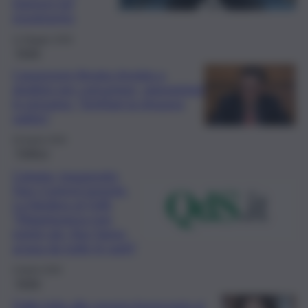
ingressi nel
movimento
11 Maggio 2026
Sicilia
L’assessore Amata rinviata a
giudizio per corruzione, opposizioni
in pressing: “Schifani la rimuova
subito”
20 Aprile 2026
Politica
Catania, inaugurato
Faro ControCorrente.
La Vardera al QdS:
“Maggioranza non
esiste più, Asp fanno
acqua da tutte le parti”
4 Aprile 2026
Sicilia
Dalla lotta alla zavorra burocrazia ai