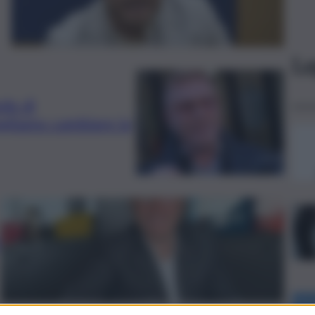
Le
ede di
ogliamo cambiare la