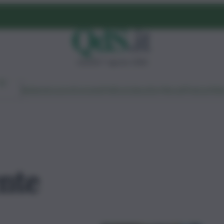
venerdì 7 agosto 2026
Ambiente
Lavoro
Economia
Politica
Cultura
Dai Mercati
Podcast
Vid
nte