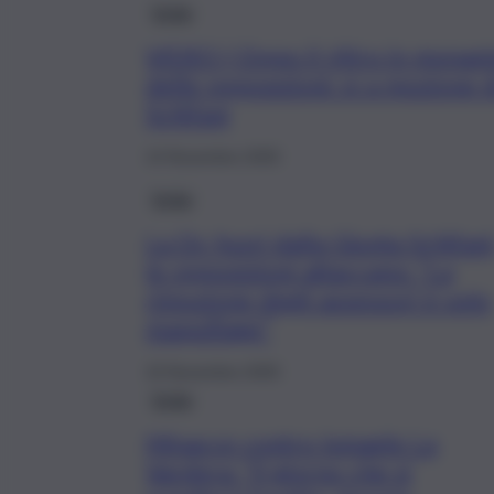
Sicilia
VIDEO | Dopo il ritiro in monast
delle opposizioni: sì a mozione d
Schifani
14 Novembre 2025
Sicilia
La Dc fuori dalla Giunta Schifani
le opposizioni attaccano: “La
rimozione degli assessori è solo
maquillage”
10 Novembre 2025
Sicilia
Minacce contro Ismaele La
Vardera: “Il giorno che si