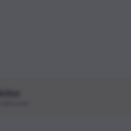
letter
le ultime novità