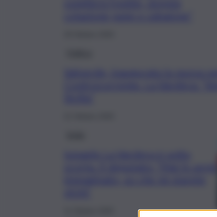
sveglierà freddo, doppia
colazione pane e zabaione”
29 Ottobre 2025
Politica
Valverde, inaugurata la nuova s
Controcorrente. La Vardera: “V
Sicilia”
21 Ottobre 2025
Sicilia
Ismaele La Vardera è sotto
scorta. Il deputato: “Mai lo avrei
immaginato, so che mi starete
vicini”
11 Ottobre 2025