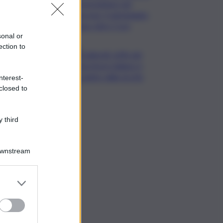
di precipitare nel
burrone, il salvataggio
dopo oltre 2 ore
sonal or
ection to
Coldiretti: 60% del
territorio italiano è
colpito dalla siccità
nterest-
closed to
 third
Downstream