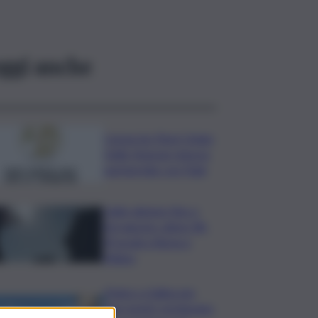
ggi anche
Consorzio Pinot Grigio
Delle Venezie rinnova
partnership con Fidal
Caldo almeno fino a
Ferragosto: attesi 38-
39 gradi a Roma e
Milano
Panico a Salina per
due turisti: rischiavano