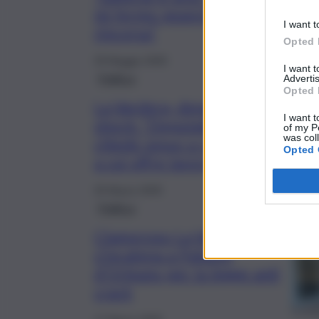
mi fermo neanche per prendere
I want t
rincorsa”
Opted 
29 Maggio 2025
I want 
Politica
Advertis
Opted 
La Vardera, denuncia
I want t
shock: “Deputato
of my P
was col
chiede sesso a ragazze
Opted 
a cui offre lavoro”
25 Marzo 2025
Politica
Clamoroso La Vardera:
s’incatena a Palazzo
d’Orleans per la legge anti
crack