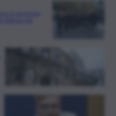
ero la decisione
i sfiducia per
,