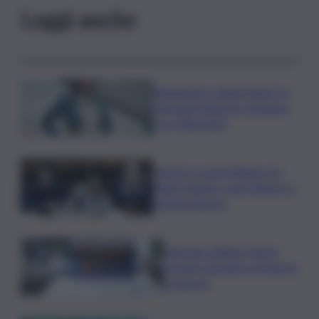
Leggi anche
Risoluzione ‘campo largo’ su
Giorgetti agita Pd, tensione
con i Riformisti
Vertice a casa Meloni con
Tajani, Salvini e Lupi: bilancio e
priorità ripresa
Operaio siciliano muore
travolto da lastre di marmo
a Carrara