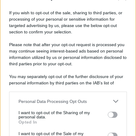
Iscriviti alla nostra Newsletter
If you wish to opt-out of the sale, sharing to third parties, or
Iscriviti alla nostra newsletter per non perdere le ultime
processing of your personal or sensitive information for
novità
targeted advertising by us, please use the below opt-out
section to confirm your selection.
Iscriviti Ora
Please note that after your opt-out request is processed you
may continue seeing interest-based ads based on personal
information utilized by us or personal information disclosed to
third parties prior to your opt-out.
You may separately opt-out of the further disclosure of your
personal information by third parties on the IAB’s list of
© 2026 | Ediservice s.r.l. 95126 Catania – Via Principe
downstream participants.
Nicola, 22 – P.IVA: 01153210875 – Cciaa Catania n.
Personal Data Processing Opt Outs
This information may also be disclosed by us to third parties
01153210875 – Quotidiano di Sicilia usufruisce dei
on the IAB’s List of Downstream Participants that may further
contributi di cui al D.lgs n. 70/2017
I want to opt-out of the Sharing of my
disclose it to other third parties.
personal data.
Opted In
I want to opt-out of the Sale of my