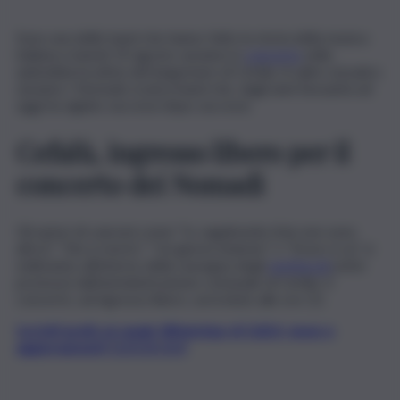
Sono una delle band che hanno fatto la storia della musica
italiana e lunedì 19 agosto saranno in
concerto
nella
splendida location del lungomare di Cefalù. A salire sul palco
saranno I Nomadi, iconica band che, dagli anni Sessanta ad
oggi ha siglato successi dopo successi.
Cefalù, ingresso libero per il
concerto dei Nomadi
Gli autori di canzoni come “Io vagabondo (che non sono
altro)”, “Dio è morto”, “Un giorno insieme” o “Dove si va” si
esibiranno all’interno della rassegna degli
spettacoli
estivi
promossi dall’amministrazione comunale di Cefalù. Il
concerto, ad ingresso libero, avrà inizio alle ore 22.
Iscriviti gratis al canale WhatsApp di QdS.it, news e
aggiornamenti CLICCA QUI