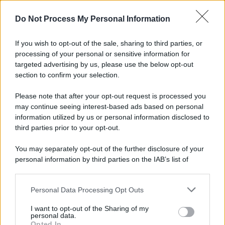
Do Not Process My Personal Information
Iscriviti alla nostra Newsletter
If you wish to opt-out of the sale, sharing to third parties, or
Iscriviti alla nostra newsletter per non perdere le ultime
processing of your personal or sensitive information for
novità
targeted advertising by us, please use the below opt-out
section to confirm your selection.
Iscriviti Ora
Please note that after your opt-out request is processed you
may continue seeing interest-based ads based on personal
information utilized by us or personal information disclosed to
third parties prior to your opt-out.
You may separately opt-out of the further disclosure of your
personal information by third parties on the IAB’s list of
© 2026 | Ediservice s.r.l. 95126 Catania – Via Principe
downstream participants.
Nicola, 22 – P.IVA: 01153210875 – Cciaa Catania n.
Personal Data Processing Opt Outs
This information may also be disclosed by us to third parties
01153210875 – Quotidiano di Sicilia usufruisce dei
on the IAB’s List of Downstream Participants that may further
contributi di cui al D.lgs n. 70/2017
I want to opt-out of the Sharing of my
disclose it to other third parties.
personal data.
Opted In