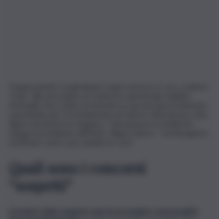
Troppi parenti, tra gli idonei a quei concorsi. E così, scatta lo
“stop” alle procedure al Consorzio autostrade siciliane.
Anomalie sono state riscontrate su una dozzina di selezioni,
soprattutto per il reclutamento di volta in volta di una o due
figure da inserire in organico. “Nessuna prova di illecito –
spiega il presidente dell’Ente, Filippo Nasca – ma bisognerà
verificare come sono andate le cose”.
Quali sono i concorsi
“sospetti”
A essere state sospese sono
le procedure concorsuali in