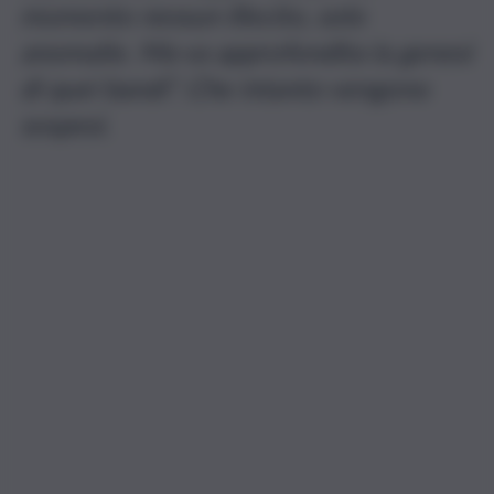
momento nessun illecito, solo
anomalie. Ma va approfondita la genesi
di quei bandi”. Che intanto vengono
sospesi.