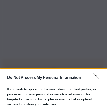
Do Not Process My Personal Information
Iscriviti alla nostra Newsletter
If you wish to opt-out of the sale, sharing to third parties, or
Iscriviti alla nostra newsletter per non perdere le ultime
processing of your personal or sensitive information for
novità
targeted advertising by us, please use the below opt-out
section to confirm your selection.
Iscriviti Ora