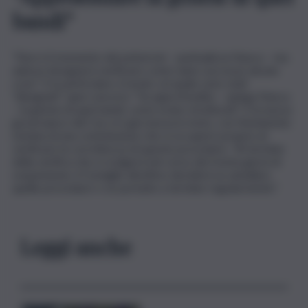
bandi”
“Non è il momento dei polveroni – puntualizza Nasca – ma
adesso bisognerà verificare come siano successe alcune
cose”. E in particolare, il modo col quale sono stati
“disegnati” quei concorsi: “Va approfondita – spiega Nasca
– la genesi di quei bandi, come erano strutturati”. E la nuova
governance del Cas si è già messa in moto, con l’imminente
nomina di una commissione che si occuperò proprio di
verificare la correttezza di queste procedure. “Al termine
della verifica che si svolgerà nel corso dei trenta giorni di
sospensione, il Consiglio direttivo deciderà se annullare
quelle procedure o se portarle a termine regolarmente”.
Leggi anche