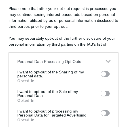
Please note that after your opt-out request is processed you
may continue seeing interest-based ads based on personal
information utilized by us or personal information disclosed to
third parties prior to your opt-out.
You may separately opt-out of the further disclosure of your
personal information by third parties on the IAB’s list of
© 2026 | Ediservice s.r.l. 95126 Catania – Via Principe
downstream participants.
Nicola, 22 – P.IVA: 01153210875 – Cciaa Catania n.
Personal Data Processing Opt Outs
This information may also be disclosed by us to third parties
01153210875 – Quotidiano di Sicilia usufruisce dei
on the IAB’s List of Downstream Participants that may further
contributi di cui al D.lgs n. 70/2017
I want to opt-out of the Sharing of my
disclose it to other third parties.
personal data.
Opted In
I want to opt-out of the Sale of my
Personal Data.
Chi Siamo
Opted In
Fondazione Etica e Valori Marilù Tregua
Fondatore Carlo Alberto Tregua
Lavora con noi
I want to opt-out of processing my
Personal Data for Targeted Advertising.
Gerenza
Opted In