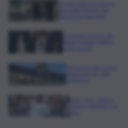
Bruciano rifiuti pericolosi nel
parco delle Madonie, due
denunce nel Palermitano
Presentato a Locarno film
Totorici “Ketticé”, Bellucci
ospite speciale
Tuffi Europei, Elisa Cosetti
argento nel ‘volo’ dalla
piattaforma
Calco, l’Inter chiude la
tournee battendo 2-1 la
Juve