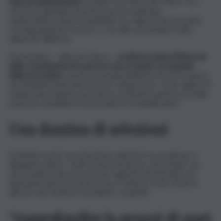
fase di espletamento,
avviate fra il 2021 ed il 2022. Fra i
vincitori o gli idonei di alcune prove espletate
risulterebbero diversi candidati con rapporti di parentela
con dipendenti in servizio o con altro personale in atto
utilizzato dall’Ente.
Al momento – afferma Nasca –
confermo piena fiducia sia
nelle commissioni di concorso che si stanno occupando
delle procedure
, sia nel personale dell’ente che si occupa in
via amministrativa dei concorsi. Tuttavia, per ovvie ragioni di
trasparenza, appare necessario verificare questa anomalia,
prima di concludere le procedure di reclutamento”.
Una dozzina di selezioni
Sarebbero però una dozzina le selezioni su cui adesso si
allungano ombre. L’esito di una di queste, ad esempio, ha
visto quattro idonei su sei con rapporti di parentela con
dipendenti già in servizio al Cas. E adesso, l’ente stima in
almeno una ventina i nominativi “sospetti”.
“Approfondire la genesi di quei