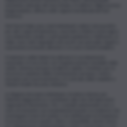
serbatoio naturale del virus Andes, il roditore Oligoryzomys
longicaudatus, diffuso nelle regioni meridionali del Sud
America.
Nel Nord Italia sono stati individuati roditori sieropositivi
per altri ceppi di hantavirus, associati a febbre emorragica
con sindrome renale o nefropatia epidemica. Nell’uomo, in
Italia, sono stati segnalati solo pochi casi sporadici, legati a
esposizioni avvenute all’estero o in aree transfrontaliere.
Il ministero della Salute ha attivato il coordinamento
nazionale e il raccordo con Organizzazione mondiale della
sanità, sistema europeo di allerta rapida, Comitato per la
sicurezza sanitaria della Commissione europea, Centro
europeo per la prevenzione e il controllo delle malattie e
Global Health Security Initiative.
Le Regioni dovranno individuare strutture idonee per
l’attività diagnostica e contribuire alla rete dei laboratori
regionali di riferimento. Per i contatti asintomatici non ci
sono al momento raccomandazioni basate su evidenze che
sostengano il test di routine o ne definiscano la frequenza.
In presenza di un quadro clinico compatibile, anche senza
un collegamento epidemiologico chiaro con la nave o con