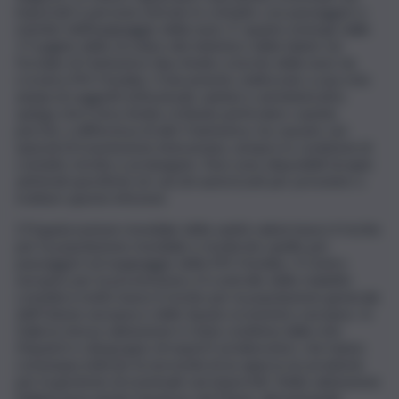
importati e persone entrate in contatto con passeggeri o
membri dell’equipaggio della nave. E’ quanto emerge dalle
17 pagine della circolare del ministero della Salute sul
focolaio di Hantavirus tipo Andes a bordo della nave da
crociera MV Hondius. Il documento, indirizzato a una rete
ampia di soggetti istituzionali, sanitari e amministrativi,
spiega che il virus Andes richiede particolare cautela
perché, a differenza di altri Hantavirus, ha causato rari
episodi di trasmissione interumana, sempre in condizioni di
contatto stretto e prolungato. Non sono disponibili terapie
antivirali specifiche né vaccini autorizzati per prevenire o
trattare queste infezioni.
L’Organizzazione mondiale della sanità valuta basso il rischio
per la popolazione mondiale e moderato quello per
passeggeri ed equipaggio della MV Hondius. Il Centro
europeo per la prevenzione e il controllo delle malattie
considera molto basso il rischio per la popolazione generale
dell’Unione europea e dello Spazio economico europeo. In
Italia la stessa valutazione è stata condivisa dalla rete
Dispatch e dal gruppo di esperti sui laboratori, che hanno
comunque indicato la necessità di un approccio prudente
per la gestione di eventuali casi importati. Nella valutazione
italiana pesa anche l’assenza, nel Paese, del principale