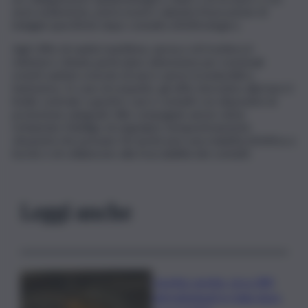
aree endemiche, potrà essere valutata l’esecuzione di
indagini specifiche dopo consulto infettivologico.
Agli Uffici di sanità marittima, aerea e di frontiera il
ministero chiede particolare attenzione per eventuali
eventi sanitari a bordo di navi e aerei riconducibili a
hantavirus. In caso di sospetto, gli uffici dovranno allertare il
livello centrale e gestire casi e contatti con dispositivi di
protezione adeguati. Alle compagnie aeree viene
richiamato l’obbligo di segnalare tempestivamente
situazioni che possano far ipotizzare una malattia infettiva a
bordo e di collaborare alla tracciabilità dei contatti.
Leggi anche
Caretta caretta, circa 280
nidi individuati in Italia dopo