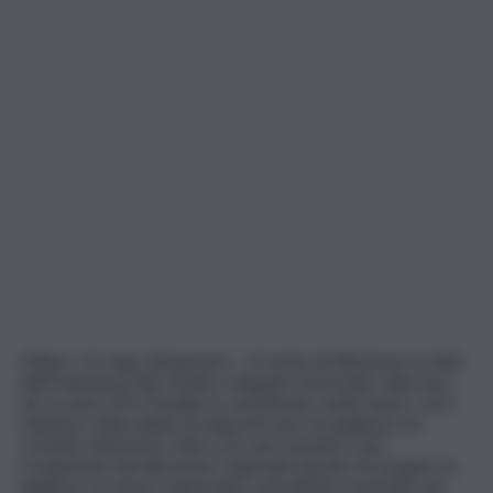
Milano, 11 mag. (askanews) – Il rischio di diffusione in Italia
dell’Hantavirus tipo Andes collegato al focolaio sulla nave
da crociera MV Hondius è considerato molto basso, ma il
ministero della Salute ha disposto più sorveglianza sui
contatti, attenzione clinica sui casi sospetti e una
ricognizione dei laboratori regionali in grado di eseguire la
diagnosi. Le misure riguardano soprattutto eventuali casi