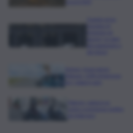
record 2025
Quando arriva
l’assegno di
inclusione ad
agosto? Le date
del pagamento e
dei rinnovi
Turismo, Osservatorio
Telepass: +20% di interesse
per i viaggi in auto
Palermo, rapina in un
centro scommesse: bottino
da 5mila euro