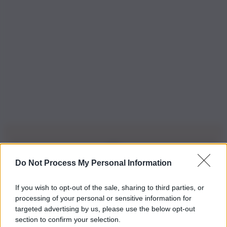
Do Not Process My Personal Information
Iscriviti alla nostra Newsletter
If you wish to opt-out of the sale, sharing to third parties, or
Iscriviti alla nostra newsletter per non perdere le ultime
processing of your personal or sensitive information for
novità
targeted advertising by us, please use the below opt-out
section to confirm your selection.
Iscriviti Ora