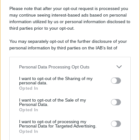
Please note that after your opt-out request is processed you
may continue seeing interest-based ads based on personal
information utilized by us or personal information disclosed to
third parties prior to your opt-out.
You may separately opt-out of the further disclosure of your
personal information by third parties on the IAB’s list of
© 2026 | Ediservice s.r.l. 95126 Catania – Via Principe
downstream participants.
Nicola, 22 – P.IVA: 01153210875 – Cciaa Catania n.
Personal Data Processing Opt Outs
This information may also be disclosed by us to third parties
01153210875 – Quotidiano di Sicilia usufruisce dei
on the IAB’s List of Downstream Participants that may further
contributi di cui al D.lgs n. 70/2017
I want to opt-out of the Sharing of my
disclose it to other third parties.
personal data.
Opted In
I want to opt-out of the Sale of my
Personal Data.
Chi Siamo
Opted In
Fondazione Etica e Valori Marilù Tregua
Fondatore Carlo Alberto Tregua
Lavora con noi
I want to opt-out of processing my
Personal Data for Targeted Advertising.
Gerenza
Opted In