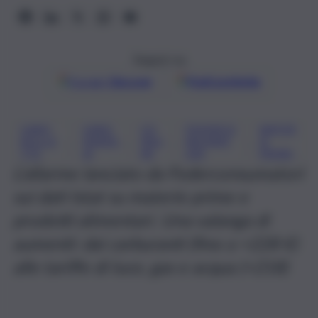
Seguici su
Google
Discover
Fonti preferite
CARO
CARO
CO
FEDERCO
MATER
, 
, 
, 
, 
BOLLE
ENERG
NSU
NSUMAT
IE
TTE
IA
MI
ORI
PRIME
L’allarme lanciato da Federconsumatori
sui dati Istat su materie prime e
prodotti alimentari. Una valanga di
aumenti: dai carburanti (fino a +228 €)
alle tariffe di luce, gas e acqua (+218)