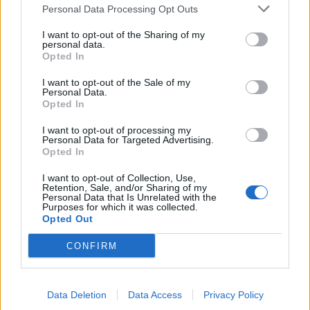
Personal Data Processing Opt Outs
This information may also be disclosed by us to third parties
01153210875 – Quotidiano di Sicilia usufruisce dei
on the IAB’s List of Downstream Participants that may further
contributi di cui al D.lgs n. 70/2017
I want to opt-out of the Sharing of my
disclose it to other third parties.
personal data.
Opted In
I want to opt-out of the Sale of my
Personal Data.
Chi Siamo
Opted In
Fondazione Etica e Valori Marilù Tregua
Fondatore Carlo Alberto Tregua
Lavora con noi
I want to opt-out of processing my
Personal Data for Targeted Advertising.
Gerenza
Opted In
I want to opt-out of Collection, Use,
Retention, Sale, and/or Sharing of my
Personal Data that Is Unrelated with the
Purposes for which it was collected.
Opted Out
Scarica l’app
CONFIRM
Privacy Policy
Preferenze Privacy
Data Deletion
Data Access
Privacy Policy