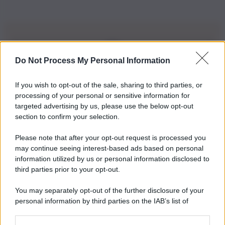
Do Not Process My Personal Information
Iscriviti alla nostra Newsletter
If you wish to opt-out of the sale, sharing to third parties, or
Iscriviti alla nostra newsletter per non perdere le ultime
processing of your personal or sensitive information for
novità
targeted advertising by us, please use the below opt-out
section to confirm your selection.
Iscriviti Ora
Please note that after your opt-out request is processed you
may continue seeing interest-based ads based on personal
information utilized by us or personal information disclosed to
third parties prior to your opt-out.
You may separately opt-out of the further disclosure of your
personal information by third parties on the IAB’s list of
© 2026 | Ediservice s.r.l. 95126 Catania – Via Principe
downstream participants.
Nicola, 22 – P.IVA: 01153210875 – Cciaa Catania n.