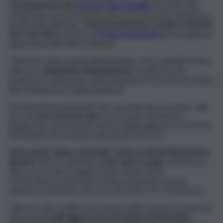
dall’
andamento dei
consumi delle famiglie
nel 2021, che
evidenziano una forte spaccatura tra i nuclei più abbienti e
quelli meno abbienti”.
I rincari potrebbero costare 2.354,98
euro nel 2022
. La stima di
Federconsumatori
arriva alla luce
degli ultimi dati diffusi dall’Istat.
“Dati che vanno pesati attentamente, sia in considerazione
delle forti
dinamiche inflazionistiche
, sia alla luce del
progressivo abbandono delle limitazioni e restrizioni dettate
dal contenimento della pandemia’’.
Si tratta di un andamento che, secondo l’associazione, “alla
luce dei
forti rincari in atto
, è purtroppo destinato a
peggiorare, aumentando divari e disuguaglianze tra chi può
permettersi di sostenere gli aumenti e chi no”.
Pane, pasta, farina, carburanti, carne, prodotti alimentari in
genere
, oltre ovviamente a
luce, gas e acqua
, sono le voci
che cresceranno maggiormente. A inizio anno
l’Osservatorio nazionale di Federconsumatori aveva
stimato un aumento, nel corso del 2022, di 1.719,98 euro.
“Alla luce del conflitto in Ucraina e delle tensioni sui mercati
internazionali
gli aggravi sono destinati ad aumentare