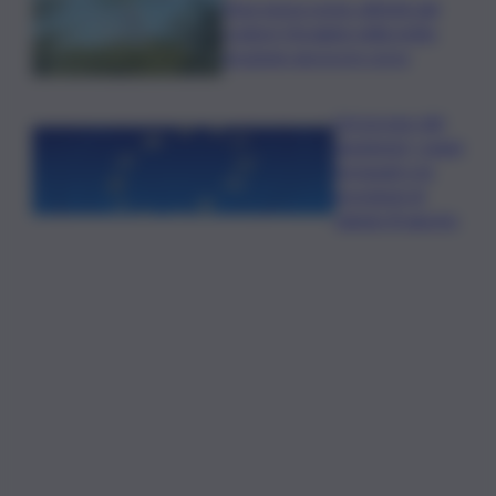
Etna senza sosta: attività dal
cratere Voragine nella notte,
eruzione ancora in corso
L’oroscopo del
weekend, i segni
fortunati e le
previsioni di
sabato 8 agosto