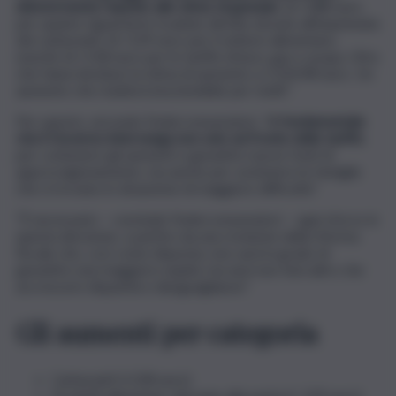
ulteriormente rispetto alle stime di gennaio
: di +288 euro
per quanto riguarda le ricadute dirette dovute all’impennata
dei carburanti, di +129 euro per il settore alimentare,
nonché di +218 euro per le tariffe di luce, gas e acqua. Cifre
che fanno lievitare la stima di aumento a 2.354,98 euro. Un
aumento che risulterà insostenibile per molti”.
Per questo, secondo Federconsumatori, “
è fondamentale
che il Governo intervenga non solo sul fronte delle tariffe
,
per contenere gli aumenti e garantire nuove fonti di
approvvigionamento, ma anche per sostenere le famiglie
che si trovano in situazione di maggiore difficoltà”.
“È necessario – conclude Federconsumatori – ogni sforzo in
questa direzione, a partire da una revisione della riforma
fiscale che, così come disposta, non sarà in grado di
garantire una maggiore equità, ma anzi non farà altro che
accrescere disparità e disuguaglianze”.
Gli aumenti per categoria
Carburanti (+228 euro)
Prodotti alimentari: dal pane alla pasta (+ 129 euro)