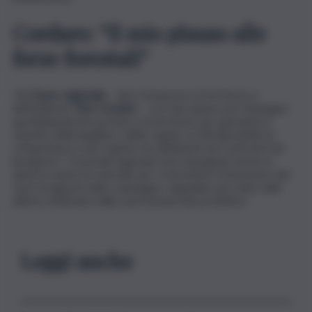
Cordaro: “Il mio plauso alle
forze forestali”
“Al
Corpo regionale
– dice l’assessore al territorio e
all’Ambiente
Toto Cordaro
– va il mio plauso per l’impegno
quotidianamente profuso sul territorio per garantire il
rispetto della legalità e delle regole, in tutti gli ambiti di
competenza e per il gesto di solidarietà nei confronti dei
bisognosi”. I forestali regionali sono impegnati anche in
diverse azioni di controllo per contrastare il fenomeno del
furto di agrumi nelle campagne, segnalato più volte nelle
ultime settimane dalle associazioni dei produttori.
Leggi anche