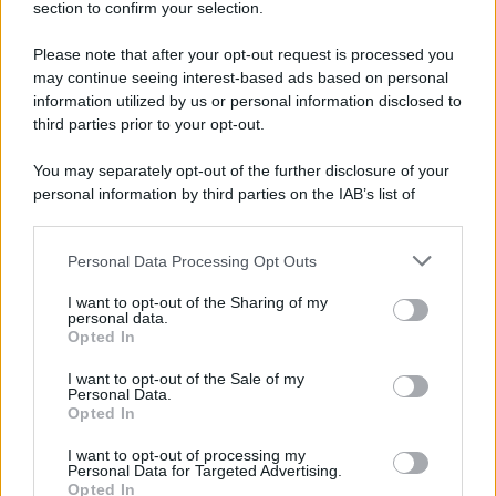
section to confirm your selection.
Iscriviti Ora
Please note that after your opt-out request is processed you
may continue seeing interest-based ads based on personal
information utilized by us or personal information disclosed to
third parties prior to your opt-out.
You may separately opt-out of the further disclosure of your
personal information by third parties on the IAB’s list of
© 2026 | Ediservice s.r.l. 95126 Catania – Via Principe
downstream participants.
Nicola, 22 – P.IVA: 01153210875 – Cciaa Catania n.
Personal Data Processing Opt Outs
This information may also be disclosed by us to third parties
01153210875 – Quotidiano di Sicilia usufruisce dei
on the IAB’s List of Downstream Participants that may further
contributi di cui al D.lgs n. 70/2017
I want to opt-out of the Sharing of my
disclose it to other third parties.
personal data.
Opted In
I want to opt-out of the Sale of my
Personal Data.
Chi Siamo
Opted In
Fondazione Etica e Valori Marilù Tregua
Fondatore Carlo Alberto Tregua
Lavora con noi
I want to opt-out of processing my
Personal Data for Targeted Advertising.
Gerenza
Opted In