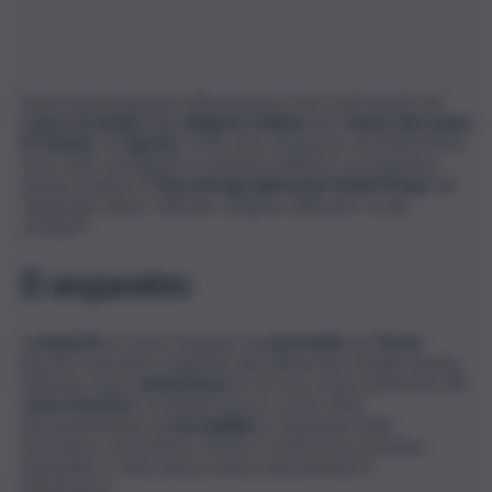
Novecentocinquanta chili di arance sono stati donati dal
Corpo forestale
della
Regione siciliana
alla
Caritas diocesana
di Catania
. Gli
agrumi
, frutto di un sequestro amministrativo,
sono stati consegnati ai volontari dell’ente ecclesiastico,
questa mattina ai
Mercati agroalimentari Sicilia (Maas)
del
capoluogo etneo, affinché vengano utilizzati a scopi
caritativi.
Il sequestro
Il
sequestro
è stato eseguito dal
personale
del
Noras
(Nucleo operativo regionale agroalimentare Sicilia) il primo
febbraio, dopo
un’ispezione
in cui sono state individuate
76
casse di arance
, di varietà tarocco, prive della
documentazione di
tracciabilità
, in violazione delle
normative comunitarie. Poiché si tratta di un prodotto
deperibile, è stata autorizzata la devoluzione in
beneficenza.