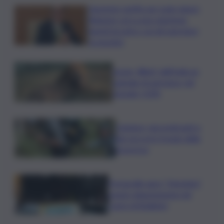
Aumento tariffe per isole minori,
Regione cerca una soluzione:
lunedì incontro con gli operatori
economici
Leone, Wwf: dall’India un
segnale di speranza, nel
Gurajat +32%
Outdoor, più praticanti e
più soccorsi: il nodo della
sicurezza
Fornacelle apre “Vinoteka”
spazio degustazione nel
cuore di Bolgheri