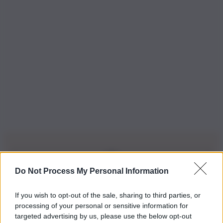
Do Not Process My Personal Information
Iscriviti alla nostra Newsletter
If you wish to opt-out of the sale, sharing to third parties, or
Iscriviti alla nostra newsletter per non perdere le ultime
processing of your personal or sensitive information for
novità
targeted advertising by us, please use the below opt-out