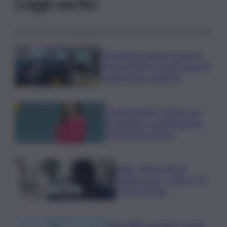
Leggi anche
Formazione Scuola-Lavoro di
Terna, in Sicilia coinvolti circa 60
studentesse e studenti
Commerzbank, Orlopp: non
prevediamo cambiamenti su
governance a breve
Caldo, sabato città in
“bollino rosso” calano a 21.
Tregua al Nord
Venezia83, omaggio a Hugo