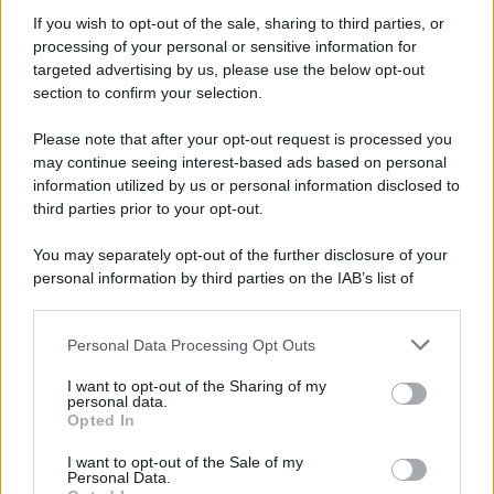
Iscriviti alla nostra Newsletter
If you wish to opt-out of the sale, sharing to third parties, or
Iscriviti alla nostra newsletter per non perdere le ultime
processing of your personal or sensitive information for
novità
targeted advertising by us, please use the below opt-out
section to confirm your selection.
Iscriviti Ora
Please note that after your opt-out request is processed you
may continue seeing interest-based ads based on personal
information utilized by us or personal information disclosed to
third parties prior to your opt-out.
You may separately opt-out of the further disclosure of your
personal information by third parties on the IAB’s list of
© 2026 | Ediservice s.r.l. 95126 Catania – Via Principe
downstream participants.
Nicola, 22 – P.IVA: 01153210875 – Cciaa Catania n.
Personal Data Processing Opt Outs
This information may also be disclosed by us to third parties
01153210875 – Quotidiano di Sicilia usufruisce dei
on the IAB’s List of Downstream Participants that may further
contributi di cui al D.lgs n. 70/2017
I want to opt-out of the Sharing of my
disclose it to other third parties.
personal data.
Opted In
I want to opt-out of the Sale of my
Personal Data.
Chi Siamo