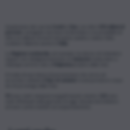
L’esplosione dei casi da
Covid
in
Cina
, con oltre
250 milioni di
persone
contagiate nel mese di dicembre e la possibilità di
oltre un milione di morti nel paese asiatico, hanno fatto
scattare l’allarme anche in
Italia.
La
Regione Lombardia
, ad esempio, ha deciso di richiedere
seppur non obbligatoriamente un
tampone
molecolare a
chiunque arrivi in volo a
Malpensa
proprio dalla Cina.
Si tratta di una misura di prevenzione che serve ad
accertare soltanto
il tipo di variante
Covid portata in corpo
da chi provenga dalla Cina.
90
sono stati i tamponi eseguiti lunedì, mentre
120
sono
stati effettuati nella giornata di oggi: domani dovrebbero
arrivare i primi risultati sul sequenziamento.