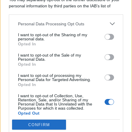
personal information by third parties on the IAB’s list of
© 2026 | Ediservice s.r.l. 95126 Catania – Via Principe
downstream participants.
Nicola, 22 – P.IVA: 01153210875 – Cciaa Catania n.
Personal Data Processing Opt Outs
This information may also be disclosed by us to third parties
01153210875 – Quotidiano di Sicilia usufruisce dei
on the IAB’s List of Downstream Participants that may further
contributi di cui al D.lgs n. 70/2017
I want to opt-out of the Sharing of my
disclose it to other third parties.
personal data.
Opted In
I want to opt-out of the Sale of my
Personal Data.
Chi Siamo
Opted In
Fondazione Etica e Valori Marilù Tregua
Fondatore Carlo Alberto Tregua
Lavora con noi
I want to opt-out of processing my
Personal Data for Targeted Advertising.
Gerenza
Opted In
I want to opt-out of Collection, Use,
Retention, Sale, and/or Sharing of my
Personal Data that Is Unrelated with the
Purposes for which it was collected.
Opted Out
Scarica l’app
CONFIRM