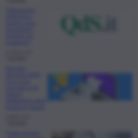
Fatturazione
elettronica,
quanto sono
importanti i
termini e le
scadenze?
22 Ottobre 2024
Economia
Decreto
Sanzioni 2024,
ecco cosa
succede se la
fattura
elettronica viene
inviata in ritardo
9 Ottobre 2024
Economia
Quali sanzioni