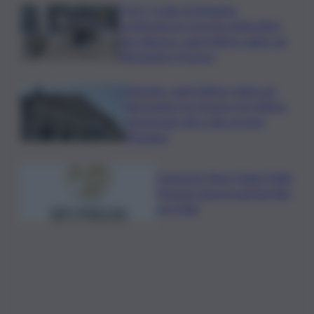
LIVE | Crollo di Pistunina,
continuano le ricerche degli ultimi
due dispersi: oggi l’ultimo saluto ad
Alessandra Frazzica
Messina, oggi l’ultimo saluto ad
Alessandra: la 21enne è la vittima
più giovane del crollo al rione
Pistunina
Consorzio Pinot Grigio Delle
Venezie rinnova partnership
con Fidal