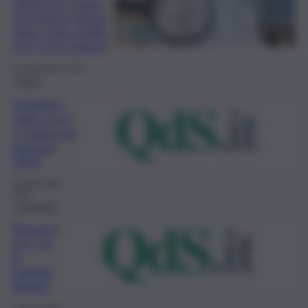
subiscono coloro
che fanno fatture
false: tutto quello
che c’è da sapere
20 Settembre 2024
Fisco
Forfettari,
tutti con la
e-fattura da
gennaio
2024
24 Novembre
2023
Consumo
Risparmi
are con
le
bollette
digitali