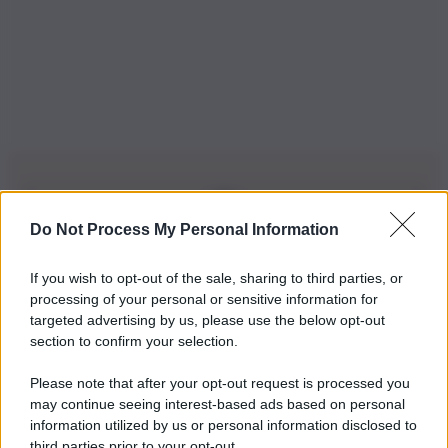
Do Not Process My Personal Information
Iscriviti alla nostra Newsletter
If you wish to opt-out of the sale, sharing to third parties, or
Iscriviti alla nostra newsletter per non perdere le ultime
processing of your personal or sensitive information for
novità
targeted advertising by us, please use the below opt-out
section to confirm your selection.
Iscriviti Ora
Please note that after your opt-out request is processed you
may continue seeing interest-based ads based on personal
information utilized by us or personal information disclosed to
third parties prior to your opt-out.