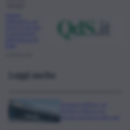
7 Aprile 2021
Economia
Fattura
elettronica, un
mese in più per
il versamento
dell’imposta di
bollo
16 Gennaio 2021
Leggi anche
L’eruzione dell’Etna, voli
dirottati a Palermo ma
nessuna emergenza allo scalo