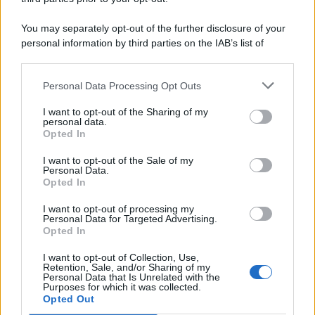
You may separately opt-out of the further disclosure of your
personal information by third parties on the IAB’s list of
© 2026 | Ediservice s.r.l. 95126 Catania – Via Principe
downstream participants.
Nicola, 22 – P.IVA: 01153210875 – Cciaa Catania n.
Personal Data Processing Opt Outs
This information may also be disclosed by us to third parties
01153210875 – Quotidiano di Sicilia usufruisce dei
on the IAB’s List of Downstream Participants that may further
contributi di cui al D.lgs n. 70/2017
I want to opt-out of the Sharing of my
disclose it to other third parties.
personal data.
Opted In
I want to opt-out of the Sale of my
Personal Data.
Chi Siamo
Opted In
Fondazione Etica e Valori Marilù Tregua
Fondatore Carlo Alberto Tregua
Lavora con noi
I want to opt-out of processing my
Personal Data for Targeted Advertising.
Gerenza
Opted In
I want to opt-out of Collection, Use,
Retention, Sale, and/or Sharing of my
Personal Data that Is Unrelated with the
Purposes for which it was collected.
Opted Out
Scarica l’app