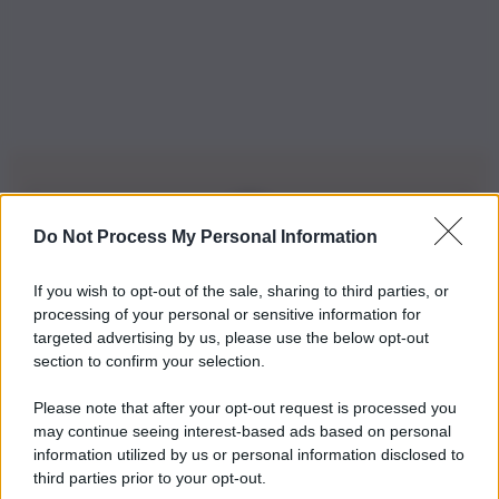
Do Not Process My Personal Information
Iscriviti alla nostra Newsletter
If you wish to opt-out of the sale, sharing to third parties, or
Iscriviti alla nostra newsletter per non perdere le ultime
processing of your personal or sensitive information for
novità
targeted advertising by us, please use the below opt-out
section to confirm your selection.
Iscriviti Ora
Please note that after your opt-out request is processed you
may continue seeing interest-based ads based on personal
information utilized by us or personal information disclosed to
third parties prior to your opt-out.