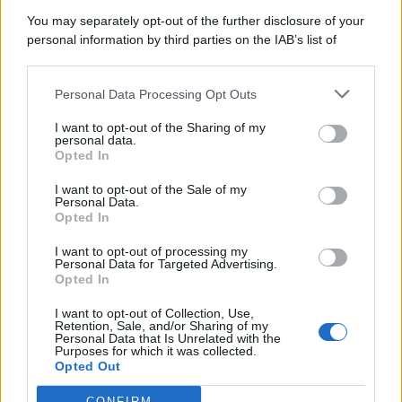
You may separately opt-out of the further disclosure of your
personal information by third parties on the IAB’s list of
© 2026 | Ediservice s.r.l. 95126 Catania – Via Principe
downstream participants.
Nicola, 22 – P.IVA: 01153210875 – Cciaa Catania n.
Personal Data Processing Opt Outs
This information may also be disclosed by us to third parties
01153210875 – Quotidiano di Sicilia usufruisce dei
on the IAB’s List of Downstream Participants that may further
contributi di cui al D.lgs n. 70/2017
I want to opt-out of the Sharing of my
disclose it to other third parties.
personal data.
Opted In
I want to opt-out of the Sale of my
Personal Data.
Chi Siamo
Opted In
Fondazione Etica e Valori Marilù Tregua
Fondatore Carlo Alberto Tregua
Lavora con noi
I want to opt-out of processing my
Personal Data for Targeted Advertising.
Gerenza
Opted In
I want to opt-out of Collection, Use,
Retention, Sale, and/or Sharing of my
Personal Data that Is Unrelated with the
Purposes for which it was collected.
Opted Out
Scarica l’app
CONFIRM