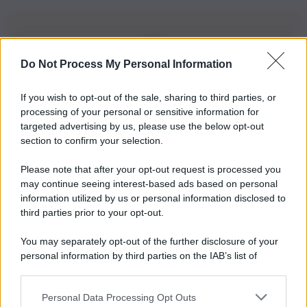
Do Not Process My Personal Information
Iscriviti alla nostra Newsletter
If you wish to opt-out of the sale, sharing to third parties, or
Iscriviti alla nostra newsletter per non perdere le ultime
processing of your personal or sensitive information for
novità
targeted advertising by us, please use the below opt-out
section to confirm your selection.
Iscriviti Ora
Please note that after your opt-out request is processed you
may continue seeing interest-based ads based on personal
information utilized by us or personal information disclosed to
third parties prior to your opt-out.
You may separately opt-out of the further disclosure of your
personal information by third parties on the IAB’s list of
© 2026 | Ediservice s.r.l. 95126 Catania – Via Principe
downstream participants.
Nicola, 22 – P.IVA: 01153210875 – Cciaa Catania n.
Personal Data Processing Opt Outs
This information may also be disclosed by us to third parties
01153210875 – Quotidiano di Sicilia usufruisce dei