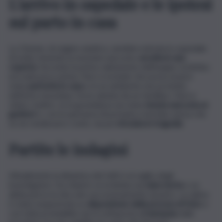
L’arrivo in ospedale e le ipotesi
sul parto in casa
La 15enne, di origine asiatica, sarebbe entrata in ospedale
di notte tenendo la neonata nascosta,
avvolta in una
coperta
. Secondo la prima valutazione dell’equipe, la bimba
era nata poco prima. Non si esclude che possa essere
stata
partorita in casa
o in un ambiente non protetto
nell’area vesuviana, forse aiutata da un familiare. Non è
chiaro, inoltre, se la gravidanza sia stata
tenuta nascosta ai
genitori
e, con la speranza di portarla a termine senza che
se ne rendessero conto, sia poi
sfociata in tragedia
.
Partite le indagini
Attualmente la dinamica dei fatti è al vaglio degli
investigatori. Da chiarire se la bimba sia
nata morta
o se
abbia perso la vita solo successivamente al parto. La salma
è stata sequestrata su
disposizione della procura di Nol
a e
con tutta probabilità verrà sottoposta all’
autopsia
nelle