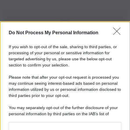
Do Not Process My Personal Information
Iscriviti alla nostra Newsletter
If you wish to opt-out of the sale, sharing to third parties, or
Iscriviti alla nostra newsletter per non perdere le ultime
processing of your personal or sensitive information for
novità
targeted advertising by us, please use the below opt-out
section to confirm your selection.
Iscriviti Ora
Please note that after your opt-out request is processed you
may continue seeing interest-based ads based on personal
information utilized by us or personal information disclosed to
third parties prior to your opt-out.
You may separately opt-out of the further disclosure of your
personal information by third parties on the IAB’s list of
© 2026 | Ediservice s.r.l. 95126 Catania – Via Principe
downstream participants.
Nicola, 22 – P.IVA: 01153210875 – Cciaa Catania n.