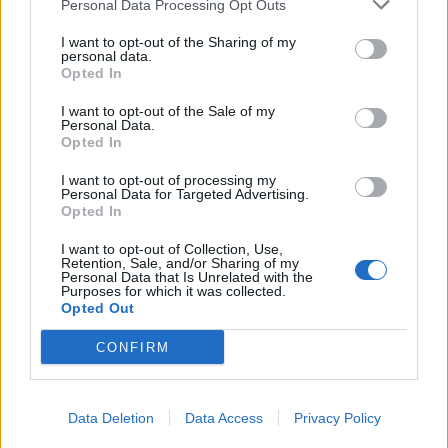
Personal Data Processing Opt Outs
This information may also be disclosed by us to third parties
01153210875 – Quotidiano di Sicilia usufruisce dei
on the IAB’s List of Downstream Participants that may further
contributi di cui al D.lgs n. 70/2017
I want to opt-out of the Sharing of my
disclose it to other third parties.
personal data.
Opted In
I want to opt-out of the Sale of my
Personal Data.
Chi Siamo
Opted In
Fondazione Etica e Valori Marilù Tregua
Fondatore Carlo Alberto Tregua
Lavora con noi
I want to opt-out of processing my
Personal Data for Targeted Advertising.
Gerenza
Opted In
I want to opt-out of Collection, Use,
Retention, Sale, and/or Sharing of my
Personal Data that Is Unrelated with the
Purposes for which it was collected.
Opted Out
Scarica l’app
CONFIRM
Privacy Policy
Preferenze Privacy
Data Deletion
Data Access
Privacy Policy