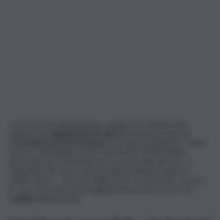
La piccola era nata da poco, ma già non respirava più,
quando una
ragazzina di 15 anni
l’ha portata in braccio
nel
pronto soccorso di Sarno
, in provincia di Salerno. Inutili i
soccorsi dell’equipe medica del Martiri di Villa Malta:
purtroppo per la neonata non c’era più nulla da fare. La
ragazzina, che aveva chiesto disperatamente aiuto ai
sanitari dopo – così pare dalle prime ricostruzioni – il parto
in casa, era stata accompagnata da un uomo: forse era
il
padre
della giovane.