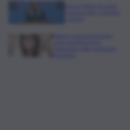
Guccini, Meloni: l’ho amato
e mi ha formato, continuerò
a cantarlo
Palermo, l’operazione Varchi è
anche nel Sottogoverno:
D’Alessandro nella commissione
Urbanistica