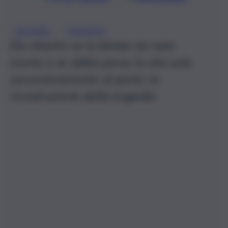
, 
SALERNO
TRAGEDIA
Da chiarire se la bimba sia nata
morta o se abbia perso la vita solo
successivamente al parto: la
ricostruzione della tragedia