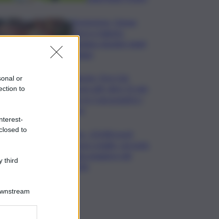
Enoturismo, Cinque
Terre e Salento
guidano desideri degli
italiani
Banche, First Cisl:
sonal or
boom utili, oltre 15 mln
ection to
per le 5 più grandi in I
sem
nterest-
closed to
Usa, -23.000 posti
lavoro a luglio, secondo
dato peggiore del
 third
2026
Downstream