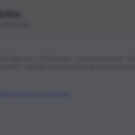
letter
le ultime novità
26 | Ediservice s.r.l. 95126 Catania – Via Principe Nicola, 22 – P
3210875 – Quotidiano di Sicilia usufruisce dei contributi di cui al
Alberto Tregua
Lavora con noi
Gerenza