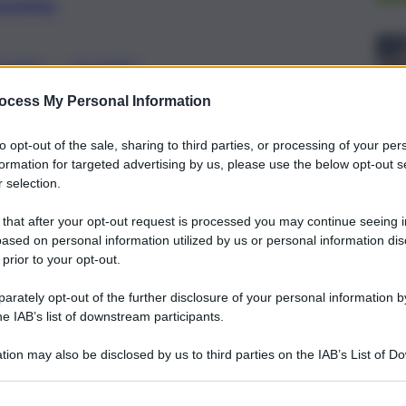
preferite
, 
LERMO
PALERMO
capoluogo regionale: ecco cosa prevede
ocess My Personal Information
to opt-out of the sale, sharing to third parties, or processing of your per
formation for targeted advertising by us, please use the below opt-out s
 selection.
 that after your opt-out request is processed you may continue seeing i
ased on personal information utilized by us or personal information dis
 prior to your opt-out.
rately opt-out of the further disclosure of your personal information by
he IAB’s list of downstream participants.
tion may also be disclosed by us to third parties on the IAB’s List of 
 that may further disclose it to other third parties.