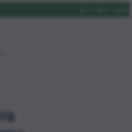
eo
va