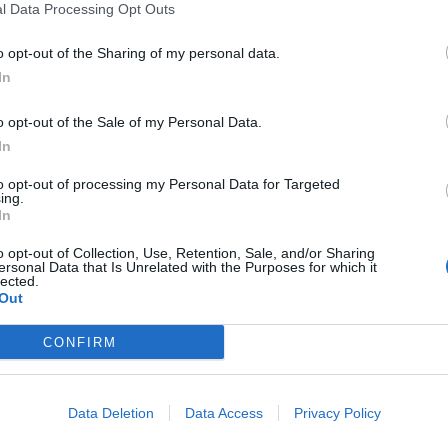
l Data Processing Opt Outs
: lo ha disposto, con apposita ordinanza, il sindaco del
o opt-out of the Sharing of my personal data.
In
gennaio. Tra gli eventi previsti nel capoluogo regionale si
iteama, con protagonista
Biagio Antonacci
. Di seguito un
o opt-out of the Sale of my Personal Data.
ere in Sicilia per le Feste natalizie.
In
to opt-out of processing my Personal Data for Targeted
ing.
In
o opt-out of Collection, Use, Retention, Sale, and/or Sharing
ersonal Data that Is Unrelated with the Purposes for which it
lected.
Out
CONFIRM
Data Deletion
Data Access
Privacy Policy