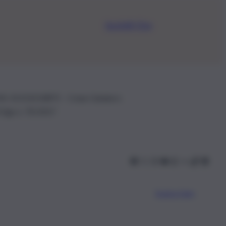
Iscriviti Ora
.IVA: 01153210875 – Cciaa Catania n.
 D.lgs n. 70/2017
Scarica l’app