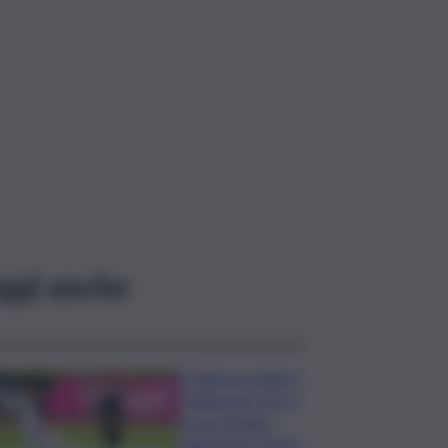
ggi anche
Il Palermo batte il
Melbourne City e
fa suo l’Anglo-
palermitan Trophy