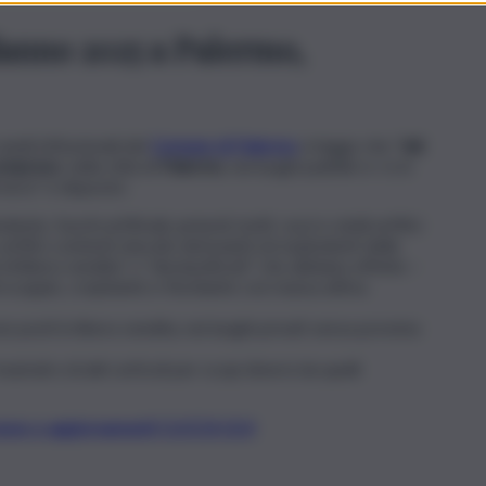
danno 2025 a Palermo,
anali istituzionali del
Comune di Palermo
si legge che “
dal
compreso
, nella città di
Palermo
, nei luoghi pubblici e /o in
 terzi” è disposto:
te, fuochi artificiali, petardi, botti, razzi e simili artifici
e artifici contenti miscele detonanti ed esplodenti delle
di libera vendita” o “declassificati” che abbiano effetto –
i scoppio, crepitante e fischiante con massa attiva
non posti in libera vendita, nei luoghi privati senza prevista
eatrali e di altri articoli per scopi diversi da quelli
t, news e aggiornamenti CLICCA QUI