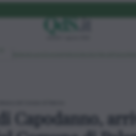
venerdì 7 agosto 2026
Ambiente
Lavoro
Economia
Politica
Cultura
Dai Mercati
Podcast
Vid
ordinanza del Comune di Palermo
 di Capodanno, arri