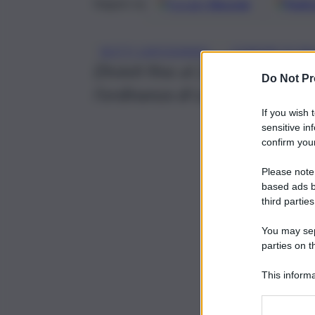
Google
Discover
Fonti 
Seguici su
, 
BOTTI CAPODANNO
COMUNE DI PA
Divieti fino al 2 gennaio nel 
Do Not Pr
l’ordinanza di Lagalla.
If you wish 
sensitive in
confirm your
Please note
based ads b
third parties
You may sepa
parties on t
This informa
Participants