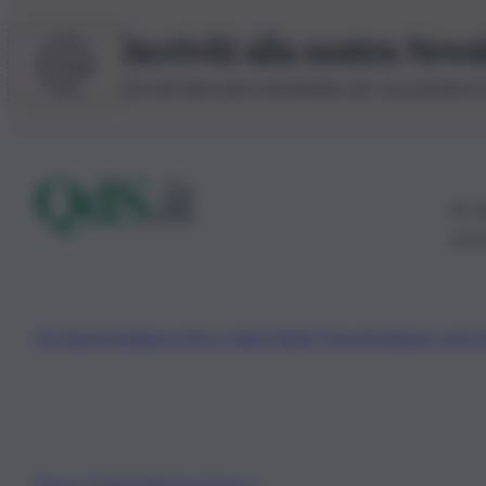
Iscriviti alla nostra News
Iscriviti alla nostra newsletter per non perdere 
© 20
0115
Chi Siamo
Fondazione Etica e Valori Marilù Tregua
Fondatore Carlo 
Privacy Policy
Preferenze Privacy