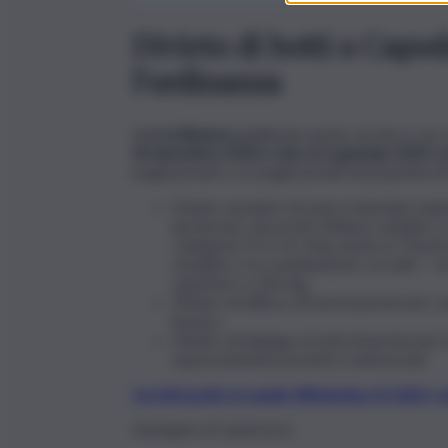
Divieto di botti a Capo
l’ordinanza
Nell’
ordinanza
pubblicata anche sul sito e sui c
30 dicembre 2024 e sino al 2 gennaio 2025 
luoghi privati e su luoghi privati di proprietà di
Divieto assoluto di usare materiale esploden
pirotecnici, ancorché di libera vendita, 
categorie F3 e F4. Stop anche ai “fuochi 
semplice o in combinazione con altri – d
superiore a 150 mg.
Divieto di utilizzo di fuochi pirotecnici, 
licenza.
Divieto di impiego di articoli pirotecnici t
espressamente previsti e autorizzati.
Iscriviti gratis al canale WhatsApp di QdS.i
Immagine di repertorio