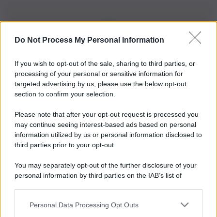
Do Not Process My Personal Information
Iscriviti alla nostra Newsletter
If you wish to opt-out of the sale, sharing to third parties, or
Iscriviti alla nostra newsletter per non perdere le ultime
processing of your personal or sensitive information for
novità
targeted advertising by us, please use the below opt-out
section to confirm your selection.
Iscriviti Ora
Please note that after your opt-out request is processed you
may continue seeing interest-based ads based on personal
information utilized by us or personal information disclosed to
third parties prior to your opt-out.
You may separately opt-out of the further disclosure of your
personal information by third parties on the IAB’s list of
© 2026 | Ediservice s.r.l. 95126 Catania – Via Principe
downstream participants.
Nicola, 22 – P.IVA: 01153210875 – Cciaa Catania n.
Personal Data Processing Opt Outs
This information may also be disclosed by us to third parties
01153210875 – Quotidiano di Sicilia usufruisce dei
on the IAB’s List of Downstream Participants that may further