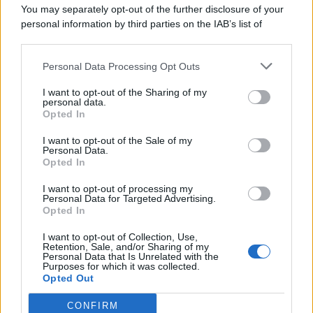
You may separately opt-out of the further disclosure of your
personal information by third parties on the IAB’s list of
© 2026 | Ediservice s.r.l. 95126 Catania – Via Principe
downstream participants.
Nicola, 22 – P.IVA: 01153210875 – Cciaa Catania n.
Personal Data Processing Opt Outs
This information may also be disclosed by us to third parties
01153210875 – Quotidiano di Sicilia usufruisce dei
on the IAB’s List of Downstream Participants that may further
contributi di cui al D.lgs n. 70/2017
I want to opt-out of the Sharing of my
disclose it to other third parties.
personal data.
Opted In
I want to opt-out of the Sale of my
Personal Data.
Chi Siamo
Opted In
Fondazione Etica e Valori Marilù Tregua
Fondatore Carlo Alberto Tregua
Lavora con noi
I want to opt-out of processing my
Personal Data for Targeted Advertising.
Gerenza
Opted In
I want to opt-out of Collection, Use,
Retention, Sale, and/or Sharing of my
Personal Data that Is Unrelated with the
Purposes for which it was collected.
Opted Out
Scarica l’app
CONFIRM