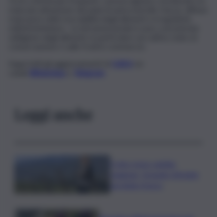
Tra le criticità più frequenti, carenze igienico-strutturali e la
mancata attuazione dei piani di autocontrollo Haccp, diffuse
mancanze nella tracciabilità degli alimenti e irregolarità
nell’etichettatura . Le infrazioni penali si sono concentrate
sull’igiene degli alimenti, in particolare sul cattivo stato di
conservazione e sulle frodi in commercio.
Segui tutti gli aggiornamenti di
QdS.it
sui
canali
WhatsApp
e
Telegram
Leggi anche
Il vino rosso cambia
stagione, Grassini: d’estate
servitelo fresco