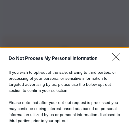
Do Not Process My Personal Information
Iscriviti alla nostra Newsletter
If you wish to opt-out of the sale, sharing to third parties, or
Iscriviti alla nostra newsletter per non perdere le ultime
processing of your personal or sensitive information for
novità
targeted advertising by us, please use the below opt-out
section to confirm your selection.
Iscriviti Ora
Please note that after your opt-out request is processed you
may continue seeing interest-based ads based on personal
information utilized by us or personal information disclosed to
third parties prior to your opt-out.