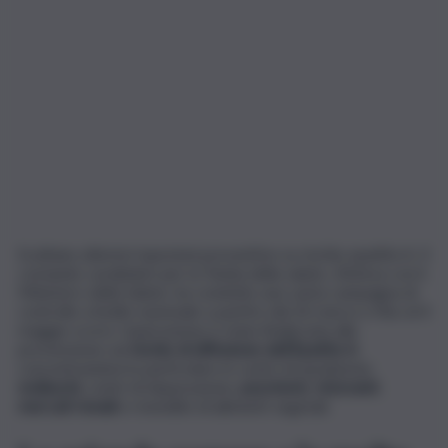
Scattano ulteriori ispezioni preventive su rischio epatite A. Il
comando carabinieri per la Tutela della salute, d’intesa con il
Ministero della Salute, ha condotto una vasta campagna di
controllo a livello nazionale a partire dal 26 marzo e fino al 4
maggio scorsi. L’operazione è stata finalizzata alla
prevenzione sul
rischio di diffusione dell’Epatite A
,
concentrandosi in particolare in centri di spedizione
molluschi
, centri di depurazione,
pescherie
,
ristoranti
,
mercati rionali
e rivendite di alimenti vegetali.