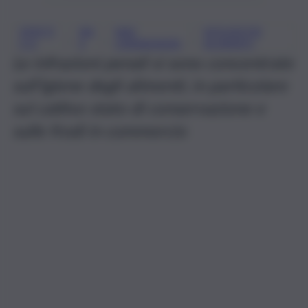
EPATIT
NA
NAS
SEQUESTRI
, 
, 
, 
E A
S
CARABINIERI
ALIMENTI
Le infrazioni penali si sono concentrate
sull’igiene degli alimenti, in particolare
sul cattivo stato di conservazione e
sulle frodi in commercio