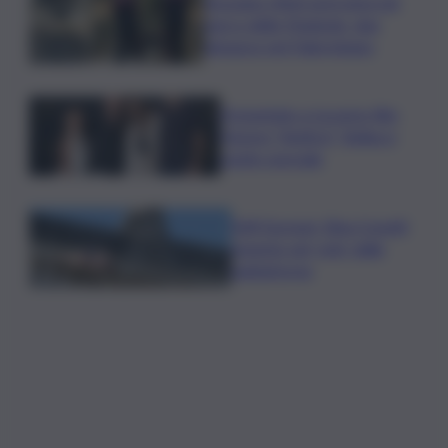
Bruciano rifiuti pericolosi nel
parco delle Madonie, due
denunce nel Palermitano
Presentato a Locarno film
Totorici “Ketticé”, Bellucci
ospite speciale
Tuffi Europei, Elisa Cosetti
argento nel ‘volo’ dalla
piattaforma