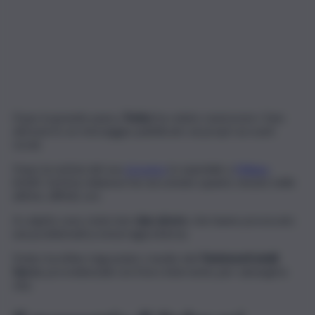
Dopo la grande paura,
Fedez
ha voluto rassicurare i fans
attraverso un messaggio pubblicato sui propri account
social.
Dopo la notizia del suo
ricovero
in ospedale a
Milano
,
infatti, l’artista milanese ha raccontato quanto vissuto nelle
ultime, difficili, ore.
A colpirlo sono state ben
due ulcere
, che hanno provocato
una problematica emorragia interna.
Fedez ha infine ringraziato i medici del
Fatebenefratelli
Sacco
, provvidenziali con il loro intervento per salvargli la
vita.