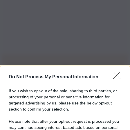
Do Not Process My Personal Information
Iscriviti alla nostra Newsletter
If you wish to opt-out of the sale, sharing to third parties, or
Iscriviti alla nostra newsletter per non perdere le ultime
processing of your personal or sensitive information for
novità
targeted advertising by us, please use the below opt-out
section to confirm your selection.
Iscriviti Ora
Please note that after your opt-out request is processed you
may continue seeing interest-based ads based on personal