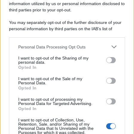
information utilized by us or personal information disclosed to
third parties prior to your opt-out.
You may separately opt-out of the further disclosure of your
personal information by third parties on the IAB’s list of
© 2026 | Ediservice s.r.l. 95126 Catania – Via Principe
downstream participants.
Nicola, 22 – P.IVA: 01153210875 – Cciaa Catania n.
Personal Data Processing Opt Outs
This information may also be disclosed by us to third parties
01153210875 – Quotidiano di Sicilia usufruisce dei
on the IAB’s List of Downstream Participants that may further
contributi di cui al D.lgs n. 70/2017
I want to opt-out of the Sharing of my
disclose it to other third parties.
personal data.
Opted In
I want to opt-out of the Sale of my
Personal Data.
Chi Siamo
Opted In
Fondazione Etica e Valori Marilù Tregua
Fondatore Carlo Alberto Tregua
Lavora con noi
I want to opt-out of processing my
Personal Data for Targeted Advertising.
Gerenza
Opted In
I want to opt-out of Collection, Use,
Retention, Sale, and/or Sharing of my
Personal Data that Is Unrelated with the
Purposes for which it was collected.