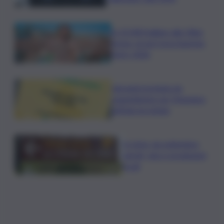
In 25.000 ballano alla Olbia
Arena, al via il Jova Summer
Party 2026
Librandi premiata da
Legambiente per l’impegno
nell’agroecologia
In Istria, da settembre
tartufi, vino e produzioni
locali