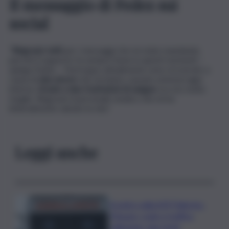
Il messaggio di Fedez sui
social
“
Ringrazio tutti
per i messaggi che mi state mandando,
perché il supporto fa sempre bene in questi momenti –
spiega Fedez – Purtroppo attualmente sono ricoverato a
causa di
due ulcere
che mi hanno causato un’emorragia
interna.
Grazie a due trasfusioni di sangue
ora sto molto
meglio. Ringrazio il personale medico che mi ha
letteralmente salvato la vita”.
Leggi anche
Scontro sulla A29 Palermo-
Mazara, code e traffico
rallentato: due feriti