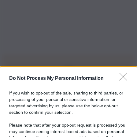
Do Not Process My Personal Information
Iscriviti alla nostra Newsletter
If you wish to opt-out of the sale, sharing to third parties, or
Iscriviti alla nostra newsletter per non perdere le ultime
processing of your personal or sensitive information for
novità
targeted advertising by us, please use the below opt-out
section to confirm your selection.
Iscriviti Ora
Please note that after your opt-out request is processed you
may continue seeing interest-based ads based on personal