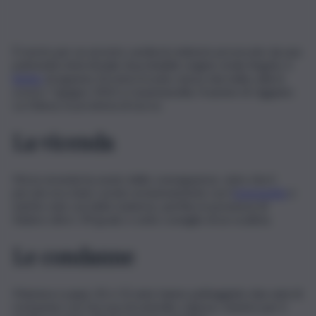
È morto per un arresto cardiocircolatorio provocato da una
polmonite interstiziale di probabile origine virale Angelo, il
bimbo
di appena 14 mesi trovato senza vita nella culla lo
scorso 7 giugno 2023 a Casamassella, frazione di Uggiano
La Chiesa, in provincia di Lecce.
La vicenda
Ma la vicenda ha avuto delle conseguenze, visto che il
piccolo era stato curato esclusivamente con l’
omeopatia
e
nutrito solo con latte materno, perfino in presenza di
febbre oltre i 39 gradi, e sotto consiglio di un oculista.
Le condanne
Mamma e papà, 42 e 52 anni, hanno patteggiato due anni di
reclusione con l’accusa di omicidio colposo, mentre per il