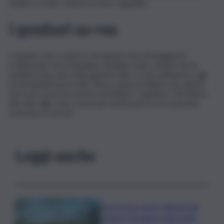
medico è stato chiesto il rinvio a giudizio.
I genitori no vax
Il quadro che è emerso da questi mesi di indagini ha
evidenziato che il bambino sarebbe stato visitato da un
pediatra una sola volta appena nato, e mai sottoposto agli
accertamenti prescritti. Aveva avuto la febbre per giorni,
poi il suo cuore ha smesso di battere. I genitori, che hanno
altri due figli, sono conosciuti anche per le loro posizioni
contrarie ai vaccini.
Leggi anche
Etna senza sosta: attività dal
cratere Voragine nella notte,