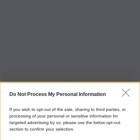
Do Not Process My Personal Information
Iscriviti alla nostra Newsletter
If you wish to opt-out of the sale, sharing to third parties, or
Iscriviti alla nostra newsletter per non perdere le ultime
processing of your personal or sensitive information for
novità
targeted advertising by us, please use the below opt-out
section to confirm your selection.
Iscriviti Ora