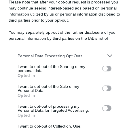
Please note that after your opt-out request is processed you
may continue seeing interest-based ads based on personal
information utilized by us or personal information disclosed to
third parties prior to your opt-out.
You may separately opt-out of the further disclosure of your
personal information by third parties on the IAB’s list of
© 2026 | Ediservice s.r.l. 95126 Catania – Via Principe
downstream participants.
Nicola, 22 – P.IVA: 01153210875 – Cciaa Catania n.
Personal Data Processing Opt Outs
This information may also be disclosed by us to third parties
01153210875 – Quotidiano di Sicilia usufruisce dei
on the IAB’s List of Downstream Participants that may further
contributi di cui al D.lgs n. 70/2017
I want to opt-out of the Sharing of my
disclose it to other third parties.
personal data.
Opted In
I want to opt-out of the Sale of my
Personal Data.
Chi Siamo
Opted In
Fondazione Etica e Valori Marilù Tregua
Fondatore Carlo Alberto Tregua
Lavora con noi
I want to opt-out of processing my
Personal Data for Targeted Advertising.
Gerenza
Opted In
I want to opt-out of Collection, Use,