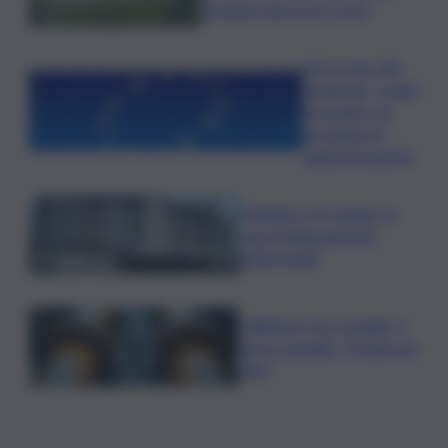
eruzione ancora in corso
L’oroscopo del
weekend, i segni
fortunati e le
previsioni di
sabato 8 agosto
Policlinico di Catania, in
gara l’adeguamento
antincendio
Collettore Aci Castello, il
nuovo appello: “Si sblocchi
l’iter”