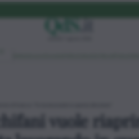
venerdì 7 agosto 2026
Ambiente
Lavoro
Economia
Politica
Cultura
Dai Mercati
Podcast
Vid
erme di Sciacca: “Si sta lavorando in questa direzione”
hifani vuole riapri