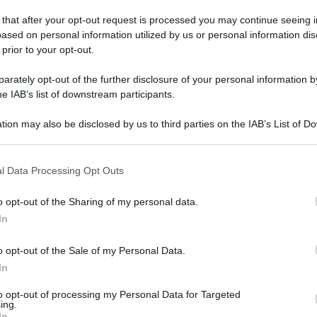
 that after your opt-out request is processed you may continue seeing i
ased on personal information utilized by us or personal information dis
 prior to your opt-out.
iaprire le
terme di Sciacca
e si sta lavorando in questa
ti a investire. Il punto di partenza è il bando della Cassa
rately opt-out of the further disclosure of your personal information by
ssessore regionale all’Economia, Marco Falcone. La Regione
he IAB’s list of downstream participants.
hifani, nei prossimi giorni, avrà un incontro con
tion may also be disclosed by us to third parties on the IAB’s List of 
 that may further disclose it to other third parties.
a all’Ars,
Margherita La Rocca Ruvolo
e
Riccardo Gallo
, a
l’Economia con i rappresentanti del Comitato Civico
 città, Fabio Termine, una rappresentanza del consiglio
l Data Processing Opt Outs
o opt-out of the Sharing of my personal data.
re le terme di Sciacca
In
o opt-out of the Sale of my Personal Data.
aggiungono i due deputati – sono stati stanziati in tutta
In
ione complessiva del
patrimonio termale di Sciacca e Acireale
 prima fase, si punta a reperire i finanziamenti per
to opt-out of processing my Personal Data for Targeted
termale saccense. In questi mesi, l’Assessorato all’Economia
ing.
sa depositi e prestiti che ha chiesto diversi documenti:
In