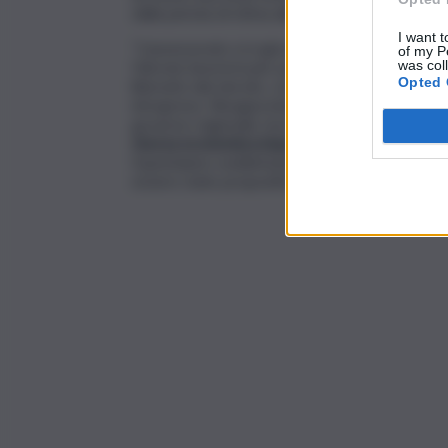
dalla perizia di stima alla relazione sullo stato
I want t
“L’assessorato si è già attivato per inviare tu
of my P
Falcone lavorerà per pagare il debito da 350m
was col
Opted 
liberarlo dal vincolo, consentirne la ristruttur
intrapreso. Bisogna intanto iniziare con la riqua
governo regionale sta lavorando in questa direz
risorsa economica importante
per l’intero ter
Esprimiamo soddisfazione e ringraziamo l’asse
essere stato propositivo”.