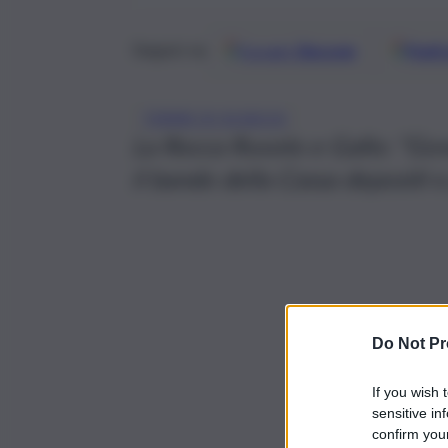
Google
Discover
Fonti 
Seguici su
TERME DI SCIACCA
La Rocca Ruvolo e Gallo: “Gov
il bando della Cassa depositi e 
Do Not Pr
If you wish 
sensitive in
confirm your