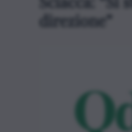
Sciacca: “Si 
direzione”