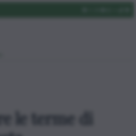
eo
re le terme di