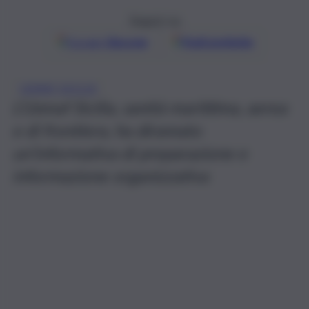
Seguici su
Google
Discover
Fonti preferite
USMAF SICILIA
L’Usmaf Sicilia, sanità marittima, aerea
e di frontiera, ha diramato
un’informativa di preparazione e
informazione organizzativa