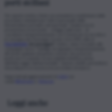
porti siciliani
Per questo motivo, l’ente raccomanda la condivisione delle
procedure standard per tutto il personale delle
infrastrutture portuali e aeroportuali. “Qualora se ne
presentasse la necessità – si legge nella nota – di
coordinarsi tempestivamente con l’Usmaf per la raccolta e
la consegna dei Passenger locator form (Plf), utile al
tracciamento
dei passeggeri
“. Inoltre, viene ricordato alle
compagnie aeree “l’obbligo di segnalare tempestivamente
all’Usmaf qualsiasi situazione a bordo che possa far
ipotizzare il sospetto di una malattia infettiva, prima
dell’atterraggio dell’aeromobile”. Questo, infatti, permetterà
di predisporre in sicurezza le procedure di sbarco.
Segui tutti gli aggiornamenti di
QdS.it
sui
canali
WhatsApp
e
Telegram
Leggi anche