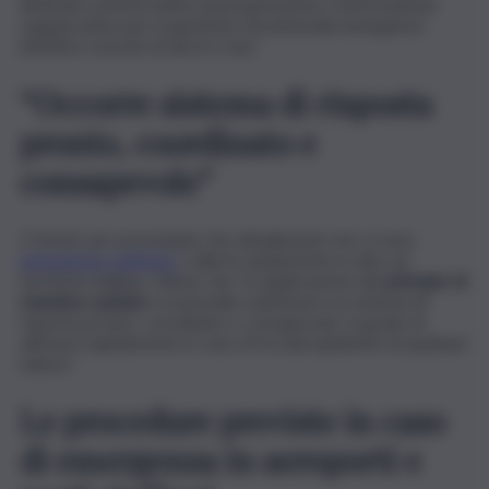
diramato un’informativa di preparazione e informazione
organizzativa per la gestione di potenziali emergenze
infettive a bordo di aerei e navi.
“Occorre sistema di risposta
pronto, coordinato e
consapevole”
L’Usmaf, pur precisando che attualmente non vi sono
emergenze sanitarie
o allerte epidemiche in atto sul
territorio italiano, ritiene che “in applicazione del
principio di
massima cautela
è essenziale mantenere un sistema di
risposta pronto, coordinato e consapevole, in grado di
attivarsi rapidamente in caso di focolai epidemici di qualsiasi
natura”.
Le procedure previste in caso
di emergenza in aeroporti e