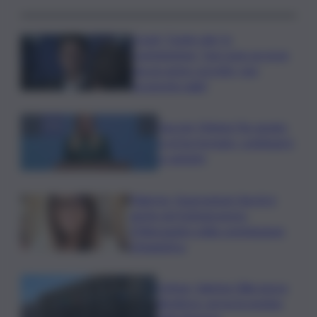
Covid, ‘Conte-day’ in
commissione: “non sono un eroe
ma un uomo corretto, non
troverete nulla”
Guccini, Meloni: l’ho amato
e mi ha formato, continuerò
a cantarlo
Palermo, l’operazione Varchi è
anche nel Sottogoverno:
D’Alessandro nella commissione
Urbanistica
Cefpas, Sabrina Cillia nuova
direttrice: arriva la nomina