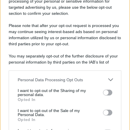
Iscriviti alla nostra newsletter per non perdere le ultime
processing of your personal or sensitive information for
novità
targeted advertising by us, please use the below opt-out
section to confirm your selection.
Iscriviti Ora
Please note that after your opt-out request is processed you
may continue seeing interest-based ads based on personal
information utilized by us or personal information disclosed to
third parties prior to your opt-out.
You may separately opt-out of the further disclosure of your
personal information by third parties on the IAB’s list of
© 2026 | Ediservice s.r.l. 95126 Catania – Via Principe
downstream participants.
Nicola, 22 – P.IVA: 01153210875 – Cciaa Catania n.
Personal Data Processing Opt Outs
This information may also be disclosed by us to third parties
01153210875 – Quotidiano di Sicilia usufruisce dei
on the IAB’s List of Downstream Participants that may further
contributi di cui al D.lgs n. 70/2017
I want to opt-out of the Sharing of my
disclose it to other third parties.
personal data.
Opted In
I want to opt-out of the Sale of my
Personal Data.
Chi Siamo
Opted In
Fondazione Etica e Valori Marilù Tregua
Fondatore Carlo Alberto Tregua