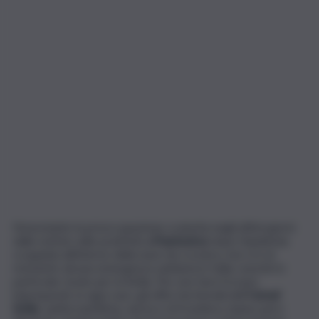
Nonostante la preoccupazione scaturita negli ultimi giorni
dalle notizie sulle positività all
‘hantavirus
dopo l’epidemia
scoppiata all’interno della nave da crociera, non vi è al
momento alcuna emergenza sanitaria in Italia, nonchè in
particolar modo per la Sicilia. Per non farsi trovare
impreparati, in ogni caso, gli uffici territoriali dell’
Usmaf
Sicilia
, sanità marittima, aerea e di frontiera, hanno però